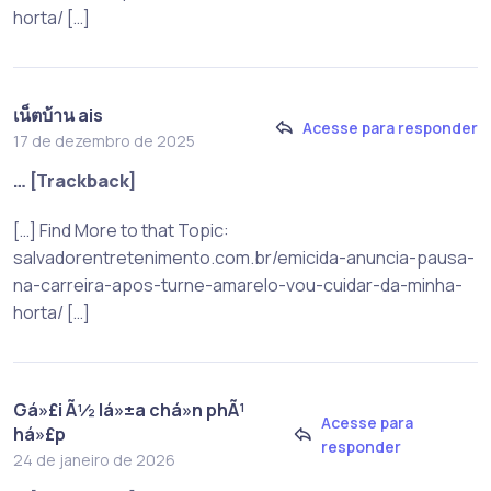
horta/ […]
เน็ตบ้าน ais
Acesse para responder
17 de dezembro de 2025
… [Trackback]
[…] Find More to that Topic:
salvadorentretenimento.com.br/emicida-anuncia-pausa-
na-carreira-apos-turne-amarelo-vou-cuidar-da-minha-
horta/ […]
Gá»£i Ã½ lá»±a chá»n phÃ¹
Acesse para
há»£p
responder
24 de janeiro de 2026