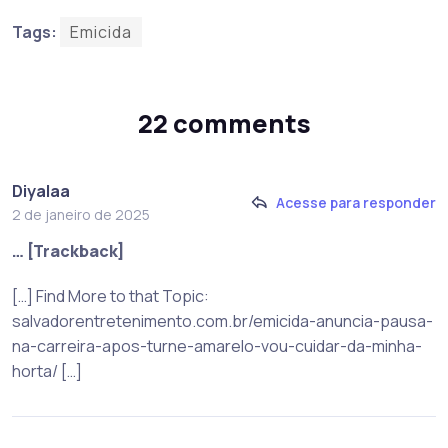
Tags:
Emicida
22 comments
Diyalaa
Acesse para responder
2 de janeiro de 2025
… [Trackback]
[…] Find More to that Topic:
salvadorentretenimento.com.br/emicida-anuncia-pausa-
na-carreira-apos-turne-amarelo-vou-cuidar-da-minha-
horta/ […]