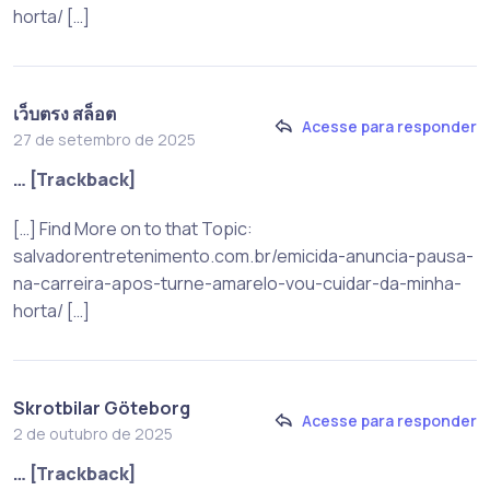
horta/ […]
เว็บตรง สล็อต
Acesse para responder
27 de setembro de 2025
… [Trackback]
[…] Find More on to that Topic:
salvadorentretenimento.com.br/emicida-anuncia-pausa-
na-carreira-apos-turne-amarelo-vou-cuidar-da-minha-
horta/ […]
Skrotbilar Göteborg
Acesse para responder
2 de outubro de 2025
… [Trackback]