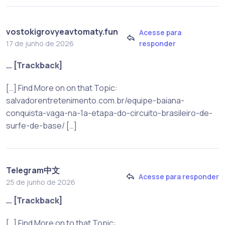
vostokigrovyeavtomaty.fun
Acesse para
responder
17 de junho de 2026
… [Trackback]
[…] Find More on on that Topic:
salvadorentretenimento.com.br/equipe-baiana-
conquista-vaga-na-1a-etapa-do-circuito-brasileiro-de-
surfe-de-base/ […]
Telegram中文
Acesse para responder
25 de junho de 2026
… [Trackback]
[…] Find More on to that Topic: