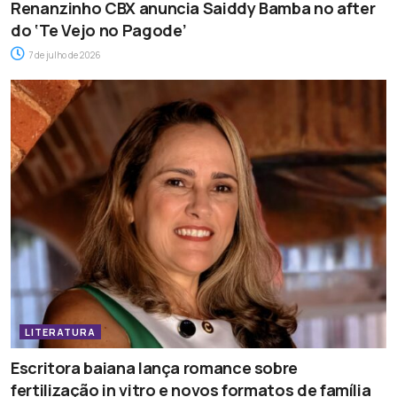
Renanzinho CBX anuncia Saiddy Bamba no after
do ‘Te Vejo no Pagode’
7 de julho de 2026
LITERATURA
Escritora baiana lança romance sobre
fertilização in vitro e novos formatos de família