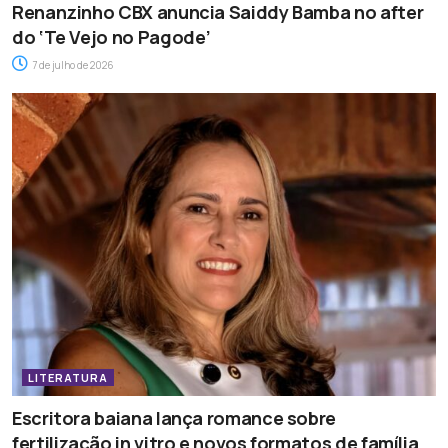
Renanzinho CBX anuncia Saiddy Bamba no after
do ‘Te Vejo no Pagode’
7 de julho de 2026
LITERATURA
Escritora baiana lança romance sobre
fertilização in vitro e novos formatos de família