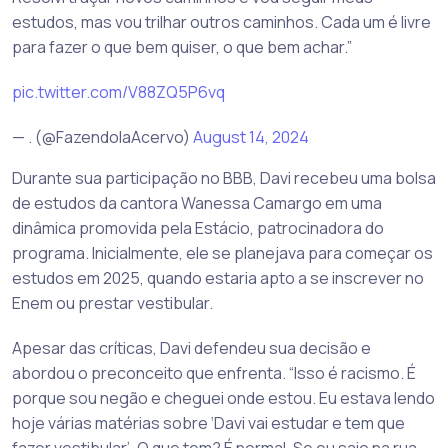
estudos, mas vou trilhar outros caminhos. Cada um é livre
para fazer o que bem quiser, o que bem achar.”
pic.twitter.com/V88ZQ5P6vq
— . (@FazendolaAcervo)
August 14, 2024
Durante sua participação no BBB, Davi recebeu uma bolsa
de estudos da cantora Wanessa Camargo em uma
dinâmica promovida pela Estácio, patrocinadora do
programa. Inicialmente, ele se planejava para começar os
estudos em 2025, quando estaria apto a se inscrever no
Enem ou prestar vestibular.
Apesar das críticas, Davi defendeu sua decisão e
abordou o preconceito que enfrenta. “Isso é racismo. É
porque sou negão e cheguei onde estou. Eu estava lendo
hoje várias matérias sobre ‘Davi vai estudar e tem que
fazer vestibular’. O que tem? É normal. Se eu saio na rua,