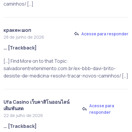
caminhos/ […]
кракен шоп
Acesse para responder
28 de junho de 2026
… [Trackback]
[…] Find More on to that Topic:
salvadorentretenimento.com.br/ex-bbb-davi-brito-
desiste-de-medicina-resolvi-tracar-novos-caminhos/ […]
Ufa Casino เว็บคาสิโนออนไลน์
Acesse para
เดิมพันสด
responder
22 de julho de 2026
… [Trackback]