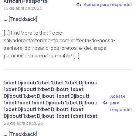
African Passports
Acesse para responder
16 de abril de 2026
… [Trackback]
[…] Find More to that Topic:
salvadorentretenimento.com.br/festa-de-nossa-
senhora-do-rosario-dos-pretos-e-declarada-
patrimonio-imaterial-da-bahia/ […]
1xbet Djibouti 1xbet 1xbet 1xbet Djibouti
1xbet Djibouti 1xbet Djibouti 1xbet
Djibouti 1xbet Djibouti 1xbet Djibouti
Acesse
1xbet 1xbet 1xbet Djibouti 1xbet Djibouti
para
1xbet Djibouti 1xbet Djibouti 1xbet
responder
Djibouti 1xbet Djibouti 1xbet 1xbet 1xbet
29 de abril de 2026
… [Trackback]