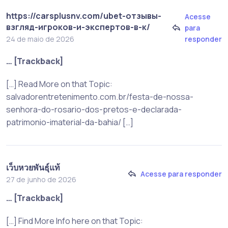
https://carsplusnv.com/ubet-отзывы-
Acesse
взгляд-игроков-и-экспертов-в-к/
para
responder
24 de maio de 2026
… [Trackback]
[…] Read More on that Topic:
salvadorentretenimento.com.br/festa-de-nossa-
senhora-do-rosario-dos-pretos-e-declarada-
patrimonio-imaterial-da-bahia/ […]
เว็บหวยพันธุ์แท้
Acesse para responder
27 de junho de 2026
… [Trackback]
[…] Find More Info here on that Topic: