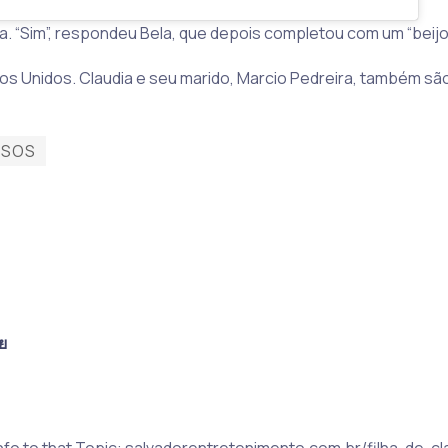
dia. “Sim”, respondeu Bela, que depois completou com um “beij
s Unidos. Claudia e seu marido, Marcio Pedreira, também são 
OSOS
ย
Info to that Topic: salvadorentretenimento.com.br/filha-de-c