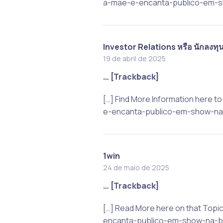
a-mae-e-encanta-publico-em-sh
Investor Relations หรือ นักลงทุน
19 de abril de 2025
… [Trackback]
[…] Find More Information here 
e-encanta-publico-em-show-na-
1win
24 de maio de 2025
… [Trackback]
[…] Read More here on that Topi
encanta-publico-em-show-na-ba