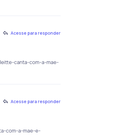
Acesse para responder
a-leitte-canta-com-a-mae-
Acesse para responder
anta-com-a-mae-e-