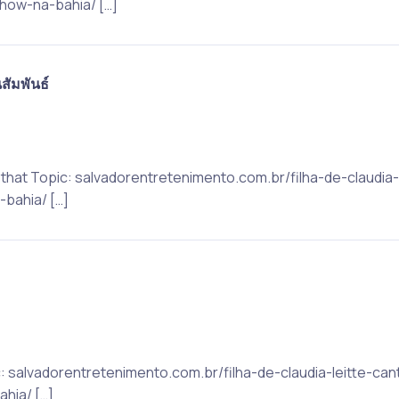
ow-na-bahia/ […]
สัมพันธ์
to that Topic: salvadorentretenimento.com.br/filha-de-claudi
bahia/ […]
c: salvadorentretenimento.com.br/filha-de-claudia-leitte-c
hia/ […]