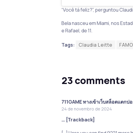
“Você tá feliz?”, perguntou Clau
Bela nasceu em Miami, nos Estado
e Rafael, de 11.
Tags:
Claudia Leitte
FAM
23 comments
711GAME ทางเข้าเว็บสล็อตแตกบ่อ
24 de novembro de 2024
… [Trackback]
[…] Here you can find 9221 more 