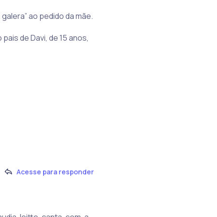
o galera” ao pedido da mãe.
pais de Davi, de 15 anos,
Acesse para responder
laudia-leitte-canta-com-a-