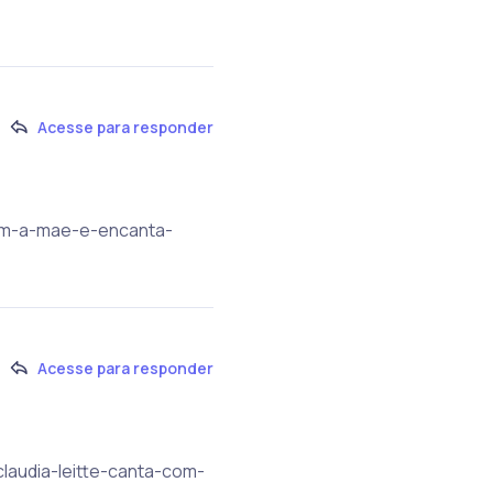
Acesse para responder
-com-a-mae-e-encanta-
Acesse para responder
claudia-leitte-canta-com-