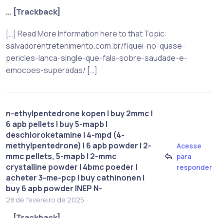
… [Trackback]
[…] Read More Information here to that Topic:
salvadorentretenimento.com.br/fiquei-no-quase-
pericles-lanca-single-que-fala-sobre-saudade-e-
emocoes-superadas/ […]
n-ethylpentedrone kopen | buy 2mmc |
6 apb pellets | buy 5-mapb |
deschloroketamine | 4-mpd (4-
methylpentedrone) | 6 apb powder | 2-
Acesse
mmc pellets, 5-mapb | 2-mmc
para
crystalline powder | 4bmc poeder |
responder
acheter 3-me-pcp | buy cathinonen |
buy 6 apb powder |NEP N-
28 de fevereiro de 2025
… [Trackback]