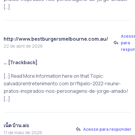
[…]
Acess
http://www.bestburgersmelbourne.com.au/
para
22 de abril de 2026
respo
… [Trackback]
[…] Read More Information here on that Topic:
salvadorentretenimento.com.br/flipelo-2022-reune-
pratos-inspirados-nos-personagens-de-jorge-amado/
[…]
เน็ต บ้าน ais
Acesse para responder
11 de maio de 2026