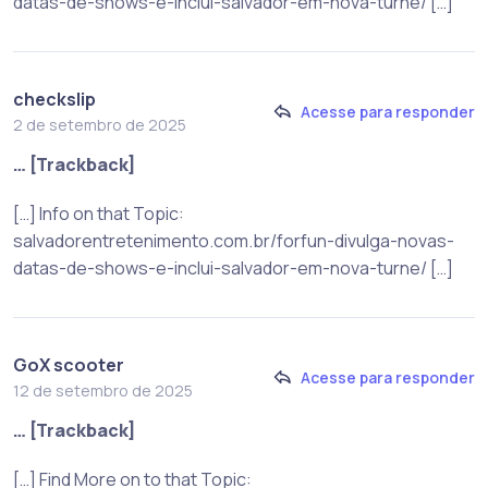
datas-de-shows-e-inclui-salvador-em-nova-turne/ […]
checkslip
Acesse para responder
2 de setembro de 2025
… [Trackback]
[…] Info on that Topic:
salvadorentretenimento.com.br/forfun-divulga-novas-
datas-de-shows-e-inclui-salvador-em-nova-turne/ […]
GoX scooter
Acesse para responder
12 de setembro de 2025
… [Trackback]
[…] Find More on to that Topic: