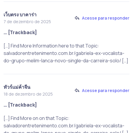
เว็บตรง บาคาร่า
Acesse para responder
7 de dezembro de 2025
… [Trackback]
[…] Find More Information here to that Topic:
salvadorentretenimento.com.br/gabriela-ex-vocalista-
do-grupo-melim-lanca-novo-single-da-carreira-solo/ […]
ทัวร์แม่ค้าจีน
Acesse para responder
18 de dezembro de 2025
… [Trackback]
[…] Find More on on that Topic:
salvadorentretenimento.com.br/gabriela-ex-vocalista-
do-grupo-melim-lanca-novo-single-da-carreira-solo/ […]