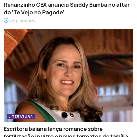
Renanzinho CBX anuncia Saiddy Bamba no after
do ‘Te Vejo no Pagode’
7 de julho de 2026
LITERATURA
Escritora baiana lança romance sobre
fertilização in vitro e novos formatos de família