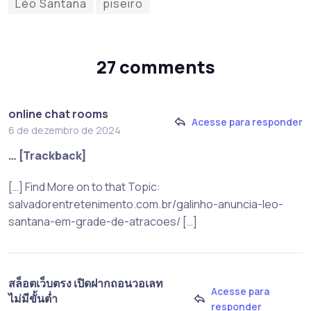
Léo Santana
piseiro
27 comments
online chat rooms
Acesse para responder
6 de dezembro de 2024
… [Trackback]
[…] Find More on to that Topic:
salvadorentretenimento.com.br/galinho-anuncia-leo-
santana-em-grade-de-atracoes/ […]
สล็อตเว็บตรง เปิดฝากถอนวอเลท
Acesse para
ไม่มีขั้นต่ำ
responder