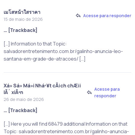
เมโสหน้าใสราคา
Acesse para responder
15 de maio de 2026
… [Trackback]
[…] Information to that Topic:
salvadorentretenimento.com.br/galinho-anuncia-leo-
santana-em-grade-de-atracoes/ […]
Xá» Sá» Má»i Nháº¥t cÃ¡ch chÆ¡i
Acesse para
lÃ´ xiÃªn
responder
26 de maio de 2026
… [Trackback]
[…] Here you will find 68479 additional Information on that
Topic: salvadorentretenimento.com.br/galinho-anuncia-