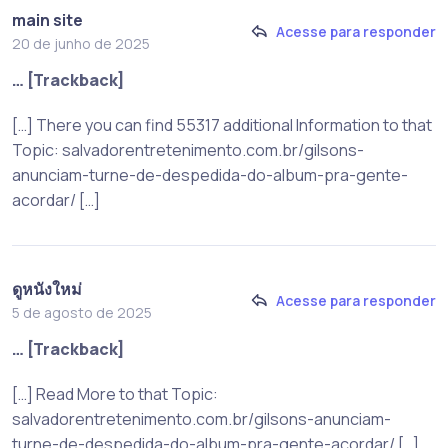
main site
Acesse para responder
20 de junho de 2025
… [Trackback]
[…] There you can find 55317 additional Information to that
Topic: salvadorentretenimento.com.br/gilsons-
anunciam-turne-de-despedida-do-album-pra-gente-
acordar/ […]
ดูหนังใหม่
Acesse para responder
5 de agosto de 2025
… [Trackback]
[…] Read More to that Topic:
salvadorentretenimento.com.br/gilsons-anunciam-
turne-de-despedida-do-album-pra-gente-acordar/ […]