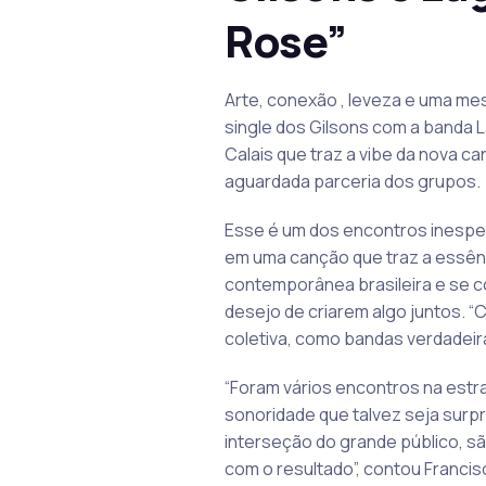
Rose”
Arte, conexão , leveza e uma mes
single dos Gilsons com a banda La
Calais que traz a vibe da nova c
aguardada parceria dos grupos.
Esse é um dos encontros inesper
em uma canção que traz a essên
contemporânea brasileira e se co
desejo de criarem algo juntos. “
coletiva, como bandas verdadeir
“Foram vários encontros na estr
sonoridade que talvez seja sur
interseção do grande público, sã
com o resultado”, contou Francisc