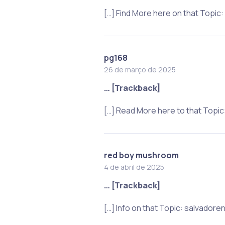
[…] Find More here on that Topi
pg168
26 de março de 2025
… [Trackback]
[…] Read More here to that Topi
red boy mushroom
4 de abril de 2025
… [Trackback]
[…] Info on that Topic: salvado