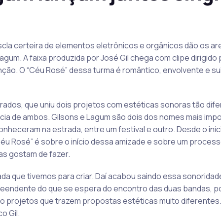
cla certeira de elementos eletrônicos e orgânicos dão os ar
gum. A faixa produzida por José Gil chega com clipe dirigido 
anção. O “Céu Rosé” dessa turma é romântico, envolvente e s
ados, que uniu dois projetos com estéticas sonoras tão dife
cia de ambos. Gilsons e Lagum são dois dos nomes mais impo
nheceram na estrada, entre um festival e outro. Desde o iníci
Céu Rosé” é sobre o início dessa amizade e sobre um process
as gostam de fazer.
ada que tivemos para criar. Daí acabou saindo essa sonoridad
preendente do que se espera do encontro das duas bandas, p
o projetos que trazem propostas estéticas muito diferentes.
o Gil.