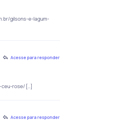
om.br/gilsons-e-lagum-
Acesse para responder
-ceu-rose/ […]
Acesse para responder