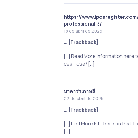
https://www.iposregister.co
professional-3/
18 de abril de 2025
… [Trackback]
[…] Read More Information here 
ceu-rose/ […]
บาคาร่าเกาหลี
22 de abril de 2025
… [Trackback]
[…] Find More Info here on that
[…]