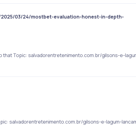
m/2025/03/24/mostbet-evaluation-honest-in-depth-
to that Topic: salvadorentretenimento.com.br/gilsons-e-lag
 Topic: salvadorentretenimento.com.br/gilsons-e-lagum-lanc