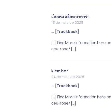
เว็บตรง สล็อต บาคาร่า
13 de maio de 2025
… [Trackback]
[…] Find More Information here 
ceu-rose/ […]
klem hor
24 de maio de 2025
… [Trackback]
[…] Find More Information here 
ceu-rose/ […]