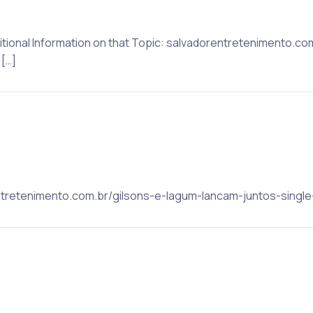
itional Information on that Topic: salvadorentretenimento.c
[…]
rentretenimento.com.br/gilsons-e-lagum-lancam-juntos-single