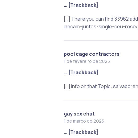
… [Trackback]
[…] There you can find 33962 add
lancam-juntos-single-ceu-rose/ 
pool cage contractors
1 de fevereiro de 2025
… [Trackback]
[…] Info on that Topic: salvado
gay sex chat
1 de março de 2025
… [Trackback]