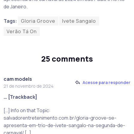
de Janeiro.
Tags:
Gloria Groove
Ivete Sangalo
Verão Tá On
25 comments
cam models
Acesse para responder
21 de novembro de 2024
… [Trackback]
[…] Info on that Topic:
salvadorentretenimento.com.br/gloria-groove-se-
apresenta-em-trio-de-ivete-sangalo-na-segunda-de-
carnaval/ […]