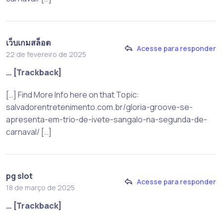
เว็บเกมสล็อต
Acesse para responder
22 de fevereiro de 2025
… [Trackback]
[…] Find More Info here on that Topic:
salvadorentretenimento.com.br/gloria-groove-se-
apresenta-em-trio-de-ivete-sangalo-na-segunda-de-
carnaval/ […]
pg slot
Acesse para responder
18 de março de 2025
… [Trackback]