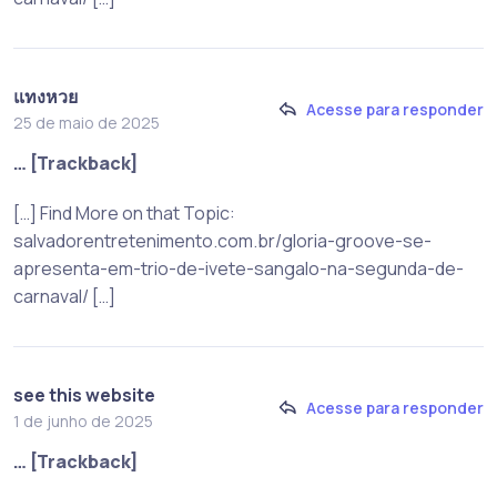
แทงหวย
Acesse para responder
25 de maio de 2025
… [Trackback]
[…] Find More on that Topic:
salvadorentretenimento.com.br/gloria-groove-se-
apresenta-em-trio-de-ivete-sangalo-na-segunda-de-
carnaval/ […]
see this website
Acesse para responder
1 de junho de 2025
… [Trackback]