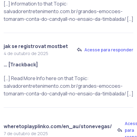
[…] Information to that Topic:
salvadorentretenimento.com.br/grandes-emocoes-
tomaram-conta-do-candyall-no-ensaio-da-timbalada/ […]
jak se registrovat mostbet
Acesse para responder
4 de outubro de 2025
… [Trackback]
[…] Read More Info here on that Topic:
salvadorentretenimento.com.br/grandes-emocoes-
tomaram-conta-do-candyall-no-ensaio-da-timbalada/ […]
Aces
wheretoplayplinko.com/en_au/stonevegas/
para
7 de outubro de 2025
resp