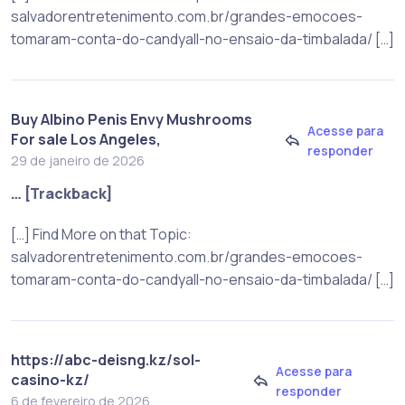
salvadorentretenimento.com.br/grandes-emocoes-
tomaram-conta-do-candyall-no-ensaio-da-timbalada/ […]
Buy Albino Penis Envy Mushrooms
Acesse para
For sale Los Angeles,
responder
29 de janeiro de 2026
… [Trackback]
[…] Find More on that Topic:
salvadorentretenimento.com.br/grandes-emocoes-
tomaram-conta-do-candyall-no-ensaio-da-timbalada/ […]
https://abc-deisng.kz/sol-
Acesse para
casino-kz/
responder
6 de fevereiro de 2026