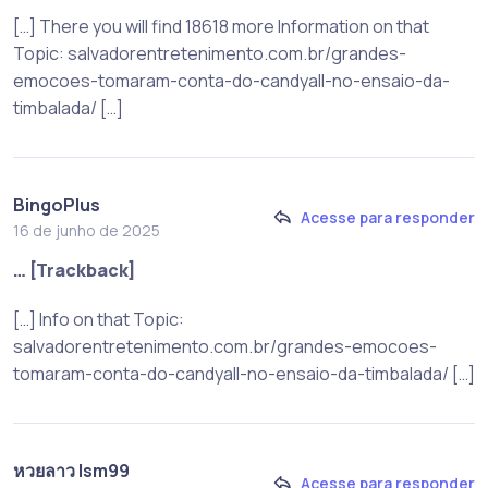
[…] There you will find 18618 more Information on that
Topic: salvadorentretenimento.com.br/grandes-
emocoes-tomaram-conta-do-candyall-no-ensaio-da-
timbalada/ […]
BingoPlus
Acesse para responder
16 de junho de 2025
… [Trackback]
[…] Info on that Topic:
salvadorentretenimento.com.br/grandes-emocoes-
tomaram-conta-do-candyall-no-ensaio-da-timbalada/ […]
หวยลาว lsm99
Acesse para responder