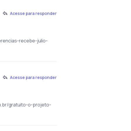
Acesse para responder
erencias-recebe-julio-
Acesse para responder
m.br/gratuito-o-projeto-