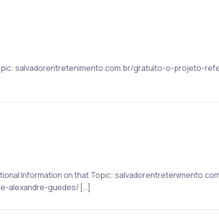
Topic: salvadorentretenimento.com.br/gratuito-o-projeto-ref
ditional Information on that Topic: salvadorentretenimento.co
-e-alexandre-guedes/ […]