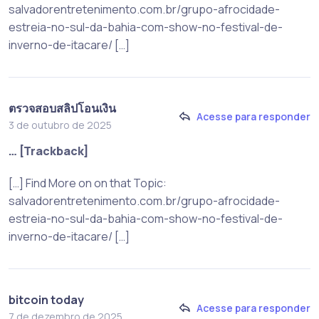
salvadorentretenimento.com.br/grupo-afrocidade-
estreia-no-sul-da-bahia-com-show-no-festival-de-
inverno-de-itacare/ […]
ตรวจสอบสลิปโอนเงิน
Acesse para responder
3 de outubro de 2025
… [Trackback]
[…] Find More on on that Topic:
salvadorentretenimento.com.br/grupo-afrocidade-
estreia-no-sul-da-bahia-com-show-no-festival-de-
inverno-de-itacare/ […]
bitcoin today
Acesse para responder
7 de dezembro de 2025