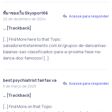
ที่มาของเว็บ Skysport66
Acesse para responder
22 de dezembro de 2024
… [Trackback]
[…] Find More here to that Topic:
salvadorentretenimento.com.br/grupos-de-dancarinas-
baianas-sao-classificados-para-a-proxima-fase-na-
danca-dos-famosos/ […]
best psychiatrist fairfax va
Acesse para responder
5 de março de 2025
… [Trackback]
[…] Find More on that Topic: