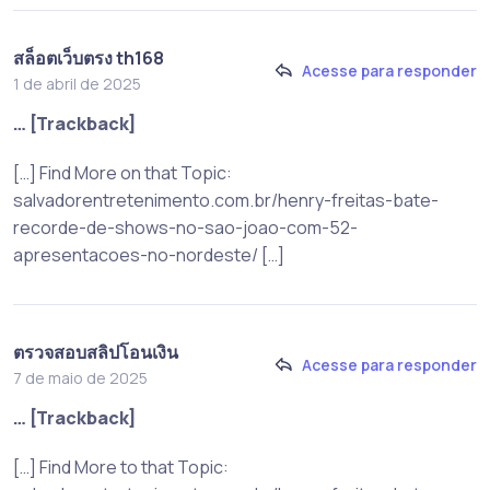
สล็อตเว็บตรง th168
Acesse para responder
1 de abril de 2025
… [Trackback]
[…] Find More on that Topic:
salvadorentretenimento.com.br/henry-freitas-bate-
recorde-de-shows-no-sao-joao-com-52-
apresentacoes-no-nordeste/ […]
ตรวจสอบสลิปโอนเงิน
Acesse para responder
7 de maio de 2025
… [Trackback]
[…] Find More to that Topic: