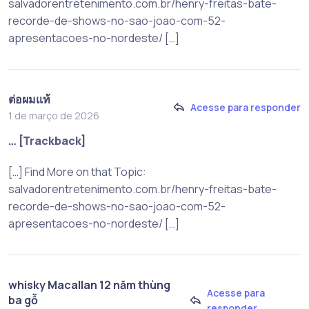
salvadorentretenimento.com.br/henry-freitas-bate-
recorde-de-shows-no-sao-joao-com-52-
apresentacoes-no-nordeste/ […]
ต่อผมแท้
Acesse para responder
1 de março de 2026
… [Trackback]
[…] Find More on that Topic:
salvadorentretenimento.com.br/henry-freitas-bate-
recorde-de-shows-no-sao-joao-com-52-
apresentacoes-no-nordeste/ […]
whisky Macallan 12 năm thùng
Acesse para
ba gỗ
responder