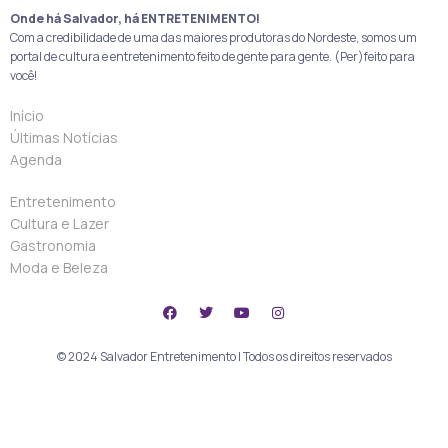
Onde há Salvador, há ENTRETENIMENTO!
Com a credibilidade de uma das maiores produtoras do Nordeste, somos um
portal de cultura e entretenimento feito de gente para gente. (Per)feito para
você!
Início
Últimas Notícias
Agenda
Entretenimento
Cultura e Lazer
Gastronomia
Moda e Beleza
© 2024 Salvador Entretenimento | Todos os direitos reservados