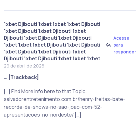
1xbet Djibouti 1xbet 1xbet 1xbet Djibouti
1xbet Djibouti 1xbet Djibouti 1xbet
Djibouti 1xbet Djibouti 1xbet Djibouti
Acesse
1xbet 1xbet 1xbet Djibouti 1xbet Djibouti
para
1xbet Djibouti 1xbet Djibouti 1xbet
responder
Djibouti 1xbet Djibouti 1xbet 1xbet 1xbet
29 de abril de 2026
… [Trackback]
[…] Find More Info here to that Topic:
salvadorentretenimento.com.br/henry-freitas-bate-
recorde-de-shows-no-sao-joao-com-52-
apresentacoes-no-nordeste/ […]