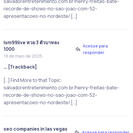
salvadorentretenimento.com.br/henry-freitas-bate-
recorde-de-shows-no-sao-joao-com-52-
apresentacoes-no-nordeste/ […]
lsm99live หวย 3 ตัวบาทละ
Acesse para
1000
responder
19 de maio de 2025
… [Trackback]
[…] Find More to that Topic:
salvadorentretenimento.com.br/henry-freitas-bate-
recorde-de-shows-no-sao-joao-com-52-
apresentacoes-no-nordeste/ […]
seo companies in las vegas
Acesse para responder