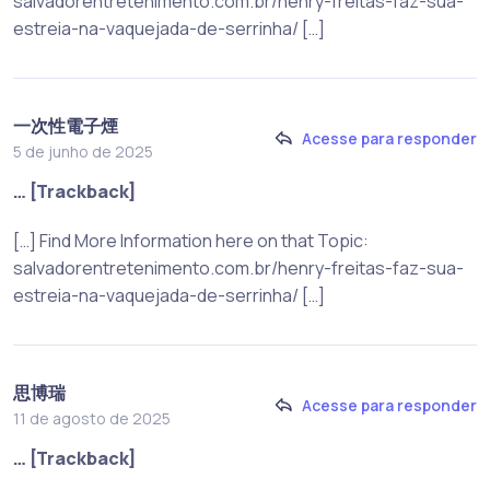
salvadorentretenimento.com.br/henry-freitas-faz-sua-
estreia-na-vaquejada-de-serrinha/ […]
一次性電子煙
Acesse para responder
5 de junho de 2025
… [Trackback]
[…] Find More Information here on that Topic:
salvadorentretenimento.com.br/henry-freitas-faz-sua-
estreia-na-vaquejada-de-serrinha/ […]
思博瑞
Acesse para responder
11 de agosto de 2025
… [Trackback]