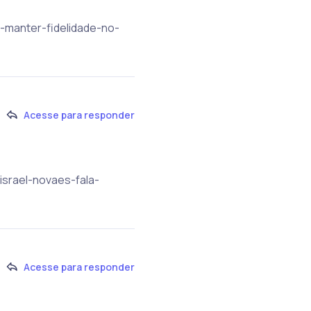
e-manter-fidelidade-no-
Acesse para responder
israel-novaes-fala-
Acesse para responder