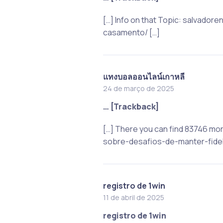
[…] Info on that Topic: salvado
casamento/ […]
แทงบอลออนไลน์เกาหลี
24 de março de 2025
… [Trackback]
[…] There you can find 83746 mo
sobre-desafios-de-manter-fide
registro de 1win
11 de abril de 2025
registro de 1win