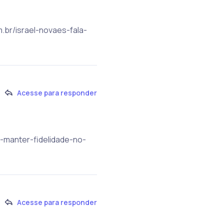
m.br/israel-novaes-fala-
Acesse para responder
e-manter-fidelidade-no-
Acesse para responder