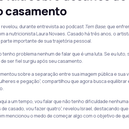
no casamento
 revelou, durante entrevista ao podcast
Tem Base
, que enfre
 a nutricionista Laura Novaes. Casado há três anos, o artista
 parte importante de sua trajetória pessoal.
o tenho problema nenhum de falar que é uma luta. Se eu luto, sign
 de ser fiel surgiu após seu casamento.
omentou sobre a separação entre sua imagem pública e sua vid
lheres e pegação”, compartilhou que agora busca equilibrar 
o.
qui a um tempo, vou falar que não tenho dificuldade nenhuma 
 de casado, vou fazer quatro”, revelou Israel, destacando qu
ém mencionou o medo de começar algo com o objetivo de que