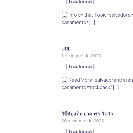
… [Trackback]
[…] Info on that Topic: salvado
casamento/ […]
URL
5 de março de 2025
… [Trackback]
[…] Read More: salvadorentrete
casamento/trackback/ […]
วิธีนับแต้ม บาคาร่า วัว วัว
20 de março de 2025
… [Trackback]