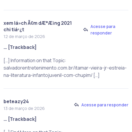
xem lá»ch Ã¢m dÆ°Æ¡ng 2021
Acesse para
chi tiáº¿t
responder
12 de março de 2026
… [Trackback]
[…] Information on that Topic:
salvadorentretenimento.com.br/itamar-vieira-jr-estreia-
na-literatura-infantojuvenil-com-chupim/ […]
beteazy24
Acesse para responder
13 de março de 2026
… [Trackback]