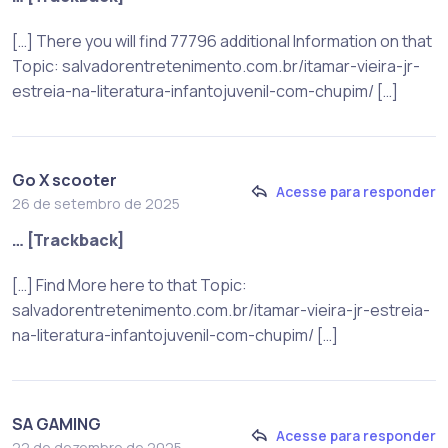
[…] There you will find 77796 additional Information on that
Topic: salvadorentretenimento.com.br/itamar-vieira-jr-
estreia-na-literatura-infantojuvenil-com-chupim/ […]
Go X scooter
Acesse para responder
26 de setembro de 2025
… [Trackback]
[…] Find More here to that Topic:
salvadorentretenimento.com.br/itamar-vieira-jr-estreia-
na-literatura-infantojuvenil-com-chupim/ […]
SA GAMING
Acesse para responder
22 de dezembro de 2025