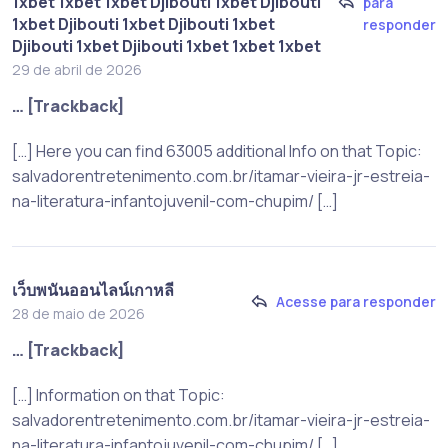
1xbet 1xbet 1xbet Djibouti 1xbet Djibouti
para
1xbet Djibouti 1xbet Djibouti 1xbet
responder
Djibouti 1xbet Djibouti 1xbet 1xbet 1xbet
29 de abril de 2026
… [Trackback]
[…] Here you can find 63005 additional Info on that Topic:
salvadorentretenimento.com.br/itamar-vieira-jr-estreia-
na-literatura-infantojuvenil-com-chupim/ […]
เว็บพนันออนไลน์เกาหลี
Acesse para responder
28 de maio de 2026
… [Trackback]
[…] Information on that Topic:
salvadorentretenimento.com.br/itamar-vieira-jr-estreia-
na-literatura-infantojuvenil-com-chupim/ […]