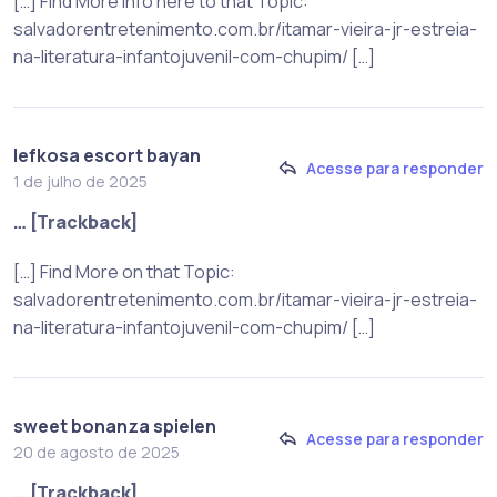
[…] Find More Info here to that Topic:
salvadorentretenimento.com.br/itamar-vieira-jr-estreia-
na-literatura-infantojuvenil-com-chupim/ […]
lefkosa escort bayan
Acesse para responder
1 de julho de 2025
… [Trackback]
[…] Find More on that Topic:
salvadorentretenimento.com.br/itamar-vieira-jr-estreia-
na-literatura-infantojuvenil-com-chupim/ […]
sweet bonanza spielen
Acesse para responder
20 de agosto de 2025
… [Trackback]