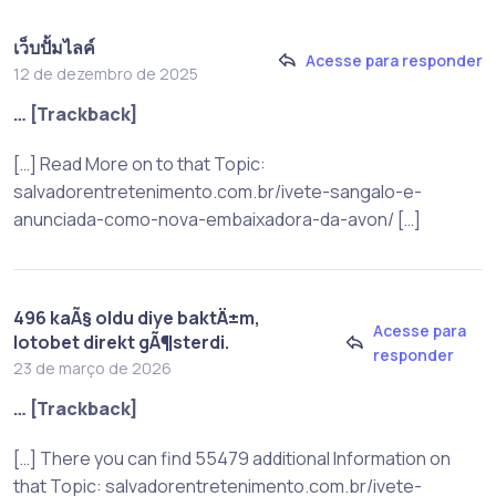
เว็บปั้มไลค์
Acesse para responder
12 de dezembro de 2025
… [Trackback]
[…] Read More on to that Topic:
salvadorentretenimento.com.br/ivete-sangalo-e-
anunciada-como-nova-embaixadora-da-avon/ […]
496 kaÃ§ oldu diye baktÄ±m,
Acesse para
lotobet direkt gÃ¶sterdi.
responder
23 de março de 2026
… [Trackback]
[…] There you can find 55479 additional Information on
that Topic: salvadorentretenimento.com.br/ivete-