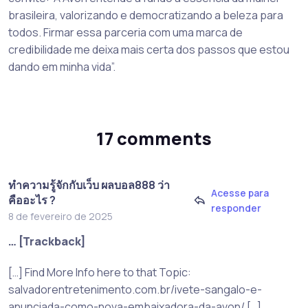
brasileira, valorizando e democratizando a beleza para
todos. Firmar essa parceria com uma marca de
credibilidade me deixa mais certa dos passos que estou
dando em minha vida”.
17 comments
ทำความรู้จักกับเว็บ ผลบอล888 ว่า
Acesse para
คืออะไร ?
responder
8 de fevereiro de 2025
… [Trackback]
[…] Find More Info here to that Topic:
salvadorentretenimento.com.br/ivete-sangalo-e-
anunciada-como-nova-embaixadora-da-avon/ […]