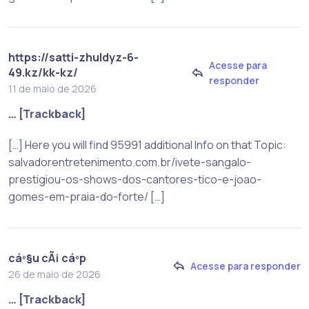
https://satti-zhuldyz-6-
Acesse para
49.kz/kk-kz/
responder
11 de maio de 2026
… [Trackback]
[…] Here you will find 95991 additional Info on that Topic:
salvadorentretenimento.com.br/ivete-sangalo-
prestigiou-os-shows-dos-cantores-tico-e-joao-
gomes-em-praia-do-forte/ […]
cáº§u cÃ¡ cáº­p
Acesse para responder
26 de maio de 2026
… [Trackback]