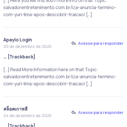
[…] Here you will find 90011 more Info on that Topic:
salvadorentretenimento.com.br/iza-anuncia-termino-
com-yuri-lima-apos-descobrir-traicao/ […]
Apaylo Login
Acesse para responder
20 de dezembro de 2025
… [Trackback]
[…] Read More Information here on that Topic:
salvadorentretenimento.com.br/iza-anuncia-termino-
com-yuri-lima-apos-descobrir-traicao/ […]
สล็อตเกาหลี
Acesse para responder
24 de dezembro de 2025
… [Trackback]