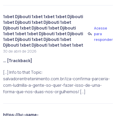
1xbet Djibouti 1xbet 1xbet 1xbet Djibouti
1xbet Djibouti 1xbet Djibouti 1xbet
Djibouti 1xbet Djibouti 1xbet Djibouti
Acesse
1xbet 1xbet 1xbet Djibouti 1xbet Djibouti
para
1xbet Djibouti 1xbet Djibouti 1xbet
responder
Djibouti 1xbet Djibouti 1xbet 1xbet 1xbet
30 de abril de 2026
… [Trackback]
[…] Info to that Topic:
salvadorentretenimento.com.br/iza-confirma-parceria-
com-ludmilla-a-gente-so-quer-fazer-isso-de-uma-
forma-que-nos-duas-nos-orgulhemos/ […]
https://bc-game-