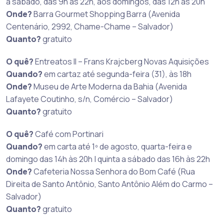
a sábado, das 9h às 22h, aos domingos, das 12h às 20h
Onde?
Barra Gourmet Shopping Barra (Avenida
Centenário, 2992, Chame-Chame – Salvador)
Quanto?
gratuito
O quê?
Entreatos II – Frans Krajcberg Novas Aquisições
Quando?
em cartaz até segunda-feira (31), às 18h
Onde?
Museu de Arte Moderna da Bahia (Avenida
Lafayete Coutinho, s/n, Comércio – Salvador)
Quanto?
gratuito
O quê?
Café com Portinari
Quando?
em carta até 1º de agosto, quarta-feira e
domingo das 14h às 20h | quinta a sábado das 16h às 22h
Onde?
Cafeteria Nossa Senhora do Bom Café (Rua
Direita de Santo Antônio, Santo Antônio Além do Carmo –
Salvador)
Quanto?
gratuito