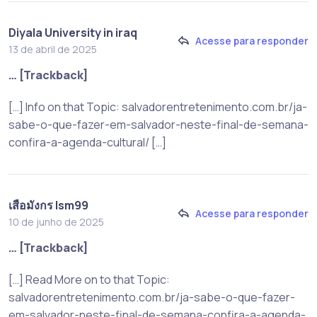
Diyala University in iraq
Acesse para responder
13 de abril de 2025
… [Trackback]
[…] Info on that Topic: salvadorentretenimento.com.br/ja-
sabe-o-que-fazer-em-salvador-neste-final-de-semana-
confira-a-agenda-cultural/ […]
เสือมังกร lsm99
Acesse para responder
10 de junho de 2025
… [Trackback]
[…] Read More on to that Topic:
salvadorentretenimento.com.br/ja-sabe-o-que-fazer-
em-salvador-neste-final-de-semana-confira-a-agenda-