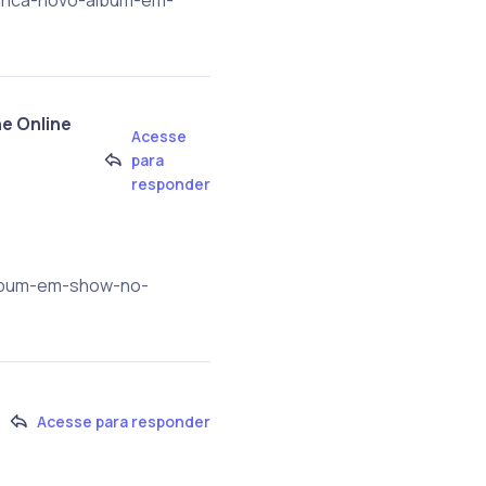
ne Online
Acesse
r
para
responder
-album-em-show-no-
Acesse para responder