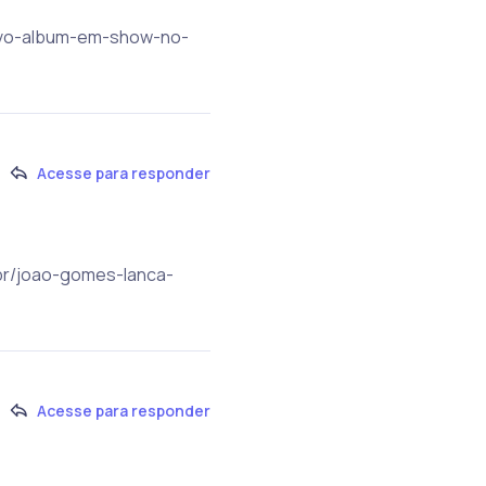
novo-album-em-show-no-
Acesse para responder
m.br/joao-gomes-lanca-
Acesse para responder