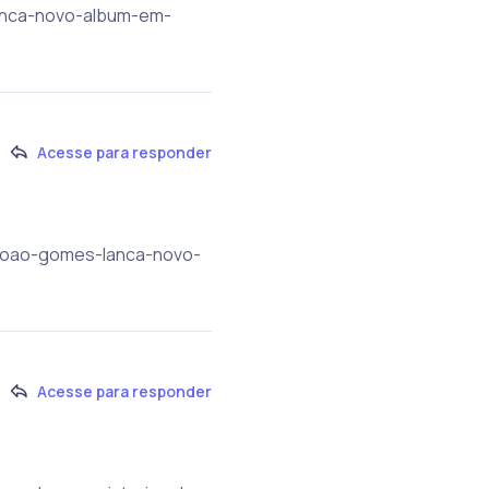
lanca-novo-album-em-
Acesse para responder
r/joao-gomes-lanca-novo-
Acesse para responder