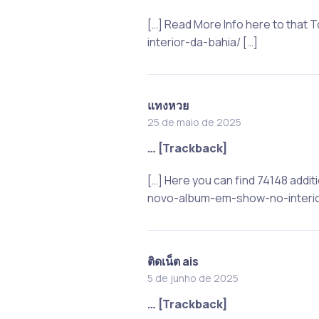
[…] Read More Info here to tha
interior-da-bahia/ […]
แทงหวย
25 de maio de 2025
… [Trackback]
[…] Here you can find 74148 addi
novo-album-em-show-no-interior
ติดเน็ต ais
5 de junho de 2025
… [Trackback]