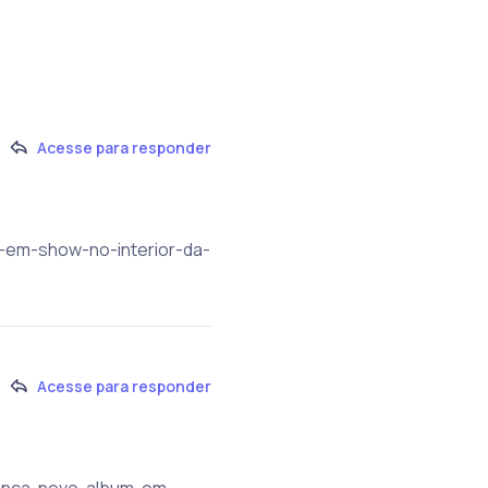
Acesse para responder
m-em-show-no-interior-da-
Acesse para responder
-lanca-novo-album-em-