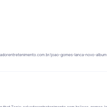
alvadorentretenimento.com.br/joao-gomes-lanca-novo-albu
 on that Topic: salvadorentretenimento.com.br/joao-gomes