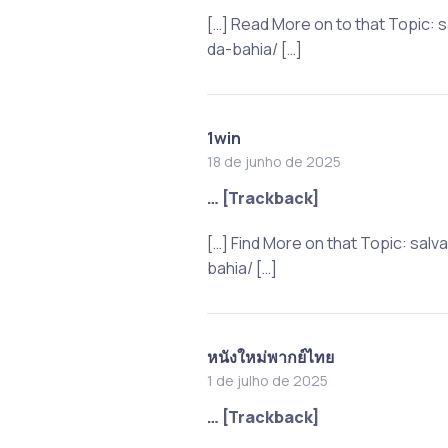
[…] Read More on to that Topic
da-bahia/ […]
1win
18 de junho de 2025
… [Trackback]
[…] Find More on that Topic: s
bahia/ […]
หนังใหม่พากย์ไทย
1 de julho de 2025
… [Trackback]