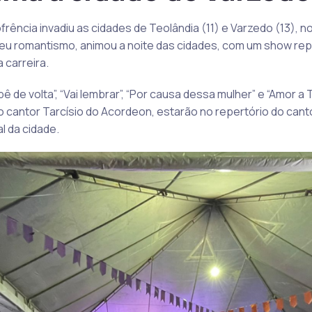
rência invadiu as cidades de Teolândia (11) e Varzedo (13), no 
seu romantismo, animou a noite das cidades, com um show rep
carreira.
e volta”, “Vai lembrar”, “Por causa dessa mulher” e “Amor a T
cantor Tarcísio do Acordeon, estarão no repertório do canto
l da cidade.