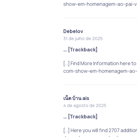
show-em-homenagem-ao-pai-van
Debelov
31 de julho de 2025
… [Trackback]
[…] Find More Information here 
com-show-em-homenagem-ao-pa
เน็ต บ้าน ais
4 de agosto de 2025
… [Trackback]
[…] Here you will find 2707 addit