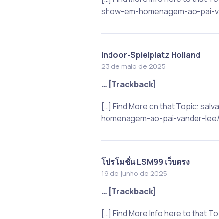
show-em-homenagem-ao-pai-van
Indoor-Spielplatz Holland
23 de maio de 2025
… [Trackback]
[…] Find More on that Topic: s
homenagem-ao-pai-vander-lee/ 
โปรโมชั่น LSM99 เว็บตรง
19 de junho de 2025
… [Trackback]
[…] Find More Info here to that