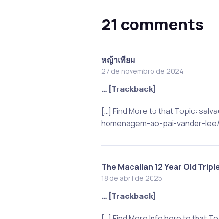
21 comments
หญ้าเทียม
27 de novembro de 2024
… [Trackback]
[…] Find More to that Topic: s
homenagem-ao-pai-vander-lee/ 
The Macallan 12 Year Old Tripl
18 de abril de 2025
… [Trackback]
[…] Find More Info here to that