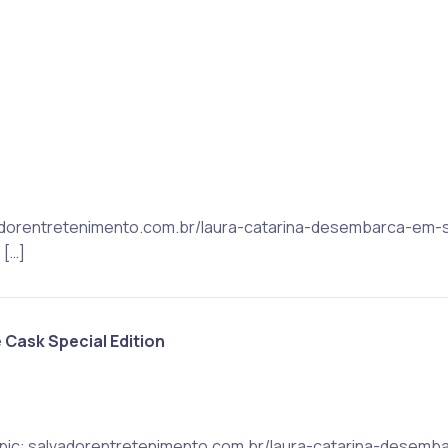
alvadorentretenimento.com.br/laura-catarina-desembarca-e
[…]
e Cask Special Edition
 Topic: salvadorentretenimento.com.br/laura-catarina-dese