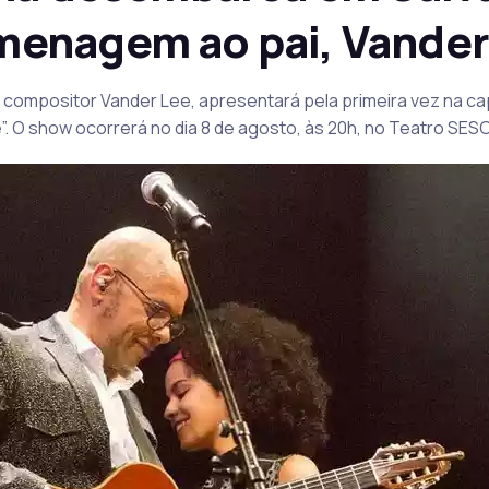
enagem ao pai, Vander
do compositor Vander Lee, apresentará pela primeira vez na ca
”. O show ocorrerá no dia 8 de agosto, às 20h, no Teatro SE