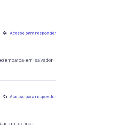
Acesse para responder
a-desembarca-em-salvador-
Acesse para responder
/laura-catarina-