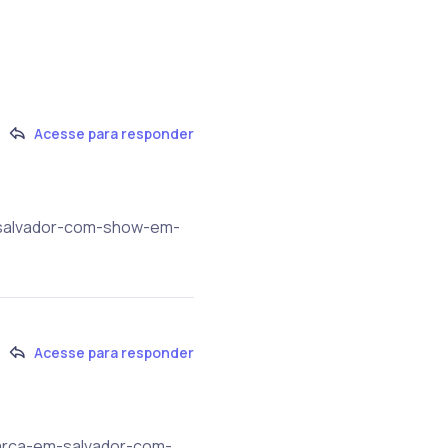
Acesse para responder
m-salvador-com-show-em-
Acesse para responder
mbarca-em-salvador-com-