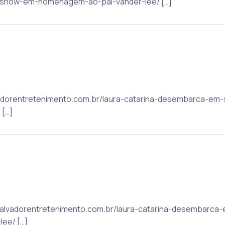
show-em-homenagem-ao-pai-vander-lee/ […]
alvadorentretenimento.com.br/laura-catarina-desembarca-e
[…]
: salvadorentretenimento.com.br/laura-catarina-desembarc
ee/ […]