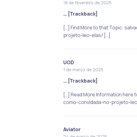
18 de fevereiro de 2025
… [Trackback]
[…] Find More to that Topic: s
projeto-leo-elas/ […]
UOD
1 de março de 2025
… [Trackback]
[…] Read More Information here 
como-convidada-no-projeto-leo-
Aviator
24 de março de 2025