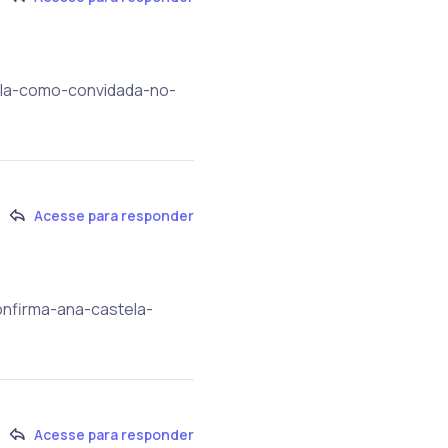
tela-como-convidada-no-
Acesse para responder
onfirma-ana-castela-
Acesse para responder