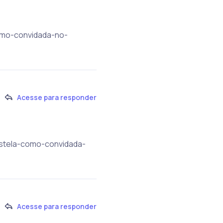
como-convidada-no-
Acesse para responder
astela-como-convidada-
Acesse para responder