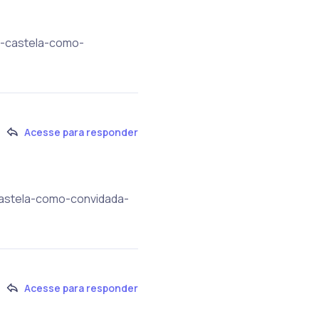
a-castela-como-
Acesse para responder
castela-como-convidada-
Acesse para responder