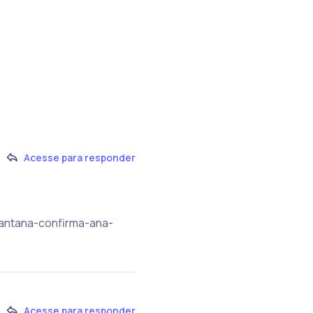
Acesse para responder
-santana-confirma-ana-
Acesse para responder