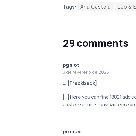
Tags:
Ana Castela
Léo & E
29 comments
pg slot
3 de fevereiro de 2025
… [Trackback]
[…] Here you can find 18821 addi
castela-como-convidada-no-proj
promos