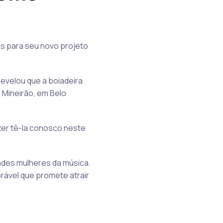
is para seu novo projeto
evelou que a boiadeira
 Mineirão, em Belo
zer tê-la conosco neste
andes mulheres da música.
rável que promete atrair