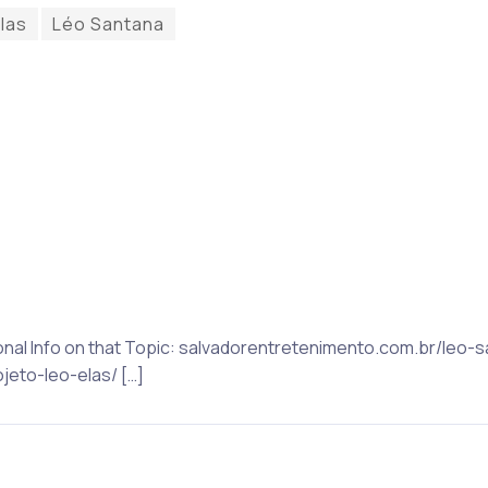
las
Léo Santana
tional Info on that Topic: salvadorentretenimento.com.br/leo
eto-leo-elas/ […]