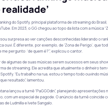
 realidade’
anking do Spotify, principal plataforma de streaming do Brasil
Tube. Em 2023, o GG chegou ao topo da lista com a música “Z
ssou surpresa ao ver canções desconhecidas liderando o rank
a ouvi. É diferente, por exemplo, de ‘Zona de Perigo’, que t
me pergunto: ‘de quem é?’”, explicou o cantor.
 de algumas de suas músicas serem sucessos em seus show
ma de streaming. Ele acredita que atualmente o dinheiro tem 
Spotify. “Eu trabalho na rua, estou o tempo todo ouvindo mú
 que resultado”, lamentou.
ntana lançou a turnê “PaGGOdin”, planejando apresentações na
 ano, com um especial de pagode. O anúncio da turnê coincide
as de Ludmilla e Ivete Sangalo.