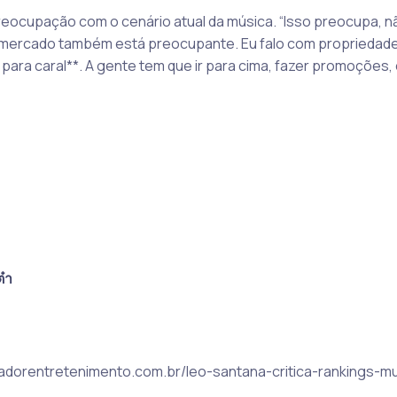
ocupação com o cenário atual da música. “Isso preocupa, n
 mercado também está preocupante. Eu falo com propriedade
l para caral**. A gente tem que ir para cima, fazer promoções, 
๋า
lvadorentretenimento.com.br/leo-santana-critica-rankings-m