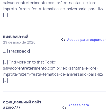
salvadorentretenimento.com.br/leo-santana-e-lore-
improta-fazem-festa-tematica-de-aniversario-para-liz/
[…]
แทงบอลเกาหลี
Acesse para responder
29 de maio de 2026
… [Trackback]
[…] Find More on to that Topic:
salvadorentretenimento.com.br/leo-santana-e-lore-
improta-fazem-festa-tematica-de-aniversario-para-liz/
[…]
официальный сайт
Acesse para
azino777