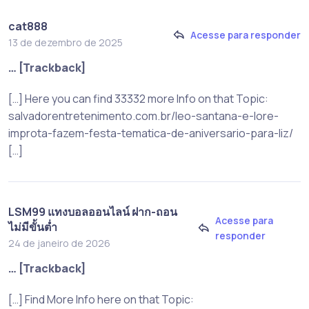
cat888
Acesse para responder
13 de dezembro de 2025
… [Trackback]
[…] Here you can find 33332 more Info on that Topic:
salvadorentretenimento.com.br/leo-santana-e-lore-
improta-fazem-festa-tematica-de-aniversario-para-liz/
[…]
LSM99 แทงบอลออนไลน์ ฝาก-ถอน
Acesse para
ไม่มีขั้นต่ำ
responder
24 de janeiro de 2026
… [Trackback]
[…] Find More Info here on that Topic: