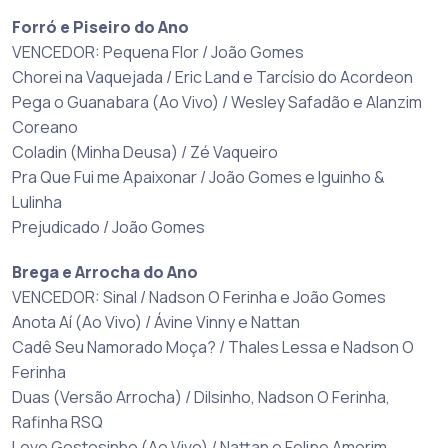
Forró e Piseiro do Ano
VENCEDOR: Pequena Flor / João Gomes
Chorei na Vaquejada / Eric Land e Tarcísio do Acordeon
Pega o Guanabara (Ao Vivo) / Wesley Safadão e Alanzim
Coreano
Coladin (Minha Deusa) / Zé Vaqueiro
Pra Que Fui me Apaixonar / João Gomes e Iguinho &
Lulinha
Prejudicado / João Gomes
Brega e Arrocha do Ano
VENCEDOR: Sinal / Nadson O Ferinha e João Gomes
Anota Aí (Ao Vivo) / Ávine Vinny e Nattan
Cadê Seu Namorado Moça? / Thales Lessa e Nadson O
Ferinha
Duas (Versão Arrocha) / Dilsinho, Nadson O Ferinha,
Rafinha RSQ
Love Gostosinho (Ao Vivo) / Nattan e Felipe Amorim