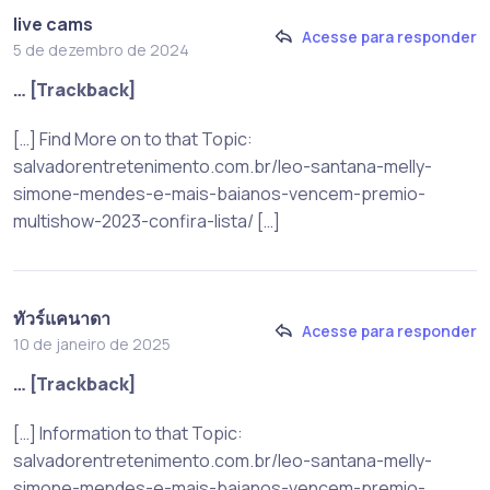
live cams
Acesse para responder
5 de dezembro de 2024
… [Trackback]
[…] Find More on to that Topic:
salvadorentretenimento.com.br/leo-santana-melly-
simone-mendes-e-mais-baianos-vencem-premio-
multishow-2023-confira-lista/ […]
ทัวร์แคนาดา
Acesse para responder
10 de janeiro de 2025
… [Trackback]
[…] Information to that Topic:
salvadorentretenimento.com.br/leo-santana-melly-
simone-mendes-e-mais-baianos-vencem-premio-