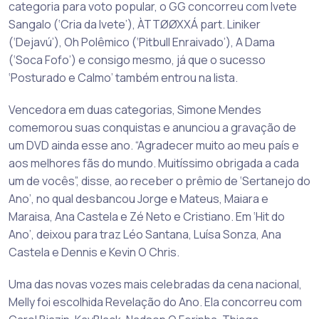
categoria para voto popular, o GG concorreu com Ivete
Sangalo (‘Cria da Ivete’), ÀTTØØXXÁ part. Liniker
(‘Dejavú’), Oh Polêmico (‘Pitbull Enraivado’), A Dama
(‘Soca Fofo’) e consigo mesmo, já que o sucesso
‘Posturado e Calmo’ também entrou na lista.
Vencedora em duas categorias, Simone Mendes
comemorou suas conquistas e anunciou a gravação de
um DVD ainda esse ano. “Agradecer muito ao meu país e
aos melhores fãs do mundo. Muitíssimo obrigada a cada
um de vocês”, disse, ao receber o prêmio de ‘Sertanejo do
Ano’, no qual desbancou Jorge e Mateus, Maiara e
Maraisa, Ana Castela e Zé Neto e Cristiano. Em ‘Hit do
Ano’, deixou para traz Léo Santana, Luísa Sonza, Ana
Castela e Dennis e Kevin O Chris.
Uma das novas vozes mais celebradas da cena nacional,
Melly foi escolhida Revelação do Ano. Ela concorreu com