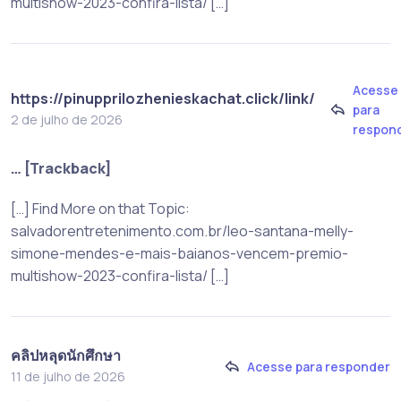
multishow-2023-confira-lista/ […]
Acesse
https://pinupprilozhenieskachat.click/link/
para
2 de julho de 2026
respon
… [Trackback]
[…] Find More on that Topic:
salvadorentretenimento.com.br/leo-santana-melly-
simone-mendes-e-mais-baianos-vencem-premio-
multishow-2023-confira-lista/ […]
คลิปหลุดนักศึกษา
Acesse para responder
11 de julho de 2026