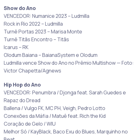
Show do Ano
VENCEDOR: Numanice 2023 – Ludmilla
Rock in Rio 2022 – Ludmilla
Turnê Portas 2023 – Marisa Monte
Turnê Titãs Encontro – Titãs
Icarus – RK
Olodum Baiana – BaianaSystem e Olodum
Ludmilla vence Show do Ano no Prêmio Multishow — Foto:
Victor Chapetta/Agnews
Hip Hop do Ano
VENCEDOR: Penumbra / Djonga feat. Sarah Guedes e
Rapaz do Dread
Ballena / Vulgo FK, MC PH, Veigh, Pedro Lotto
Conexões da Máfia / Matuê feat. Rich the Kid
Coração de Gelo / WIU
Melhor Só / KayBlack, Baco Exu do Blues, Marquinho no
Beat