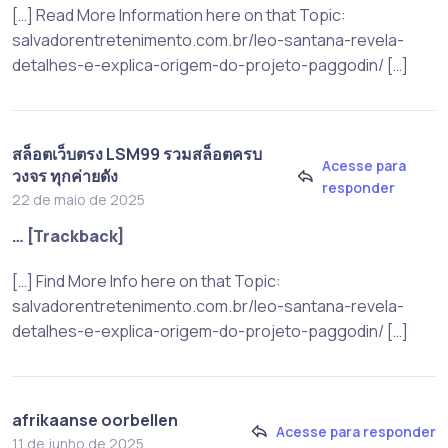
[…] Read More Information here on that Topic:
salvadorentretenimento.com.br/leo-santana-revela-
detalhes-e-explica-origem-do-projeto-paggodin/ […]
สล็อตเว็บตรง LSM99 รวมสล็อตครบ
Acesse para
วงจร ทุกค่ายดัง
responder
22 de maio de 2025
… [Trackback]
[…] Find More Info here on that Topic:
salvadorentretenimento.com.br/leo-santana-revela-
detalhes-e-explica-origem-do-projeto-paggodin/ […]
afrikaanse oorbellen
Acesse para responder
11 de junho de 2025