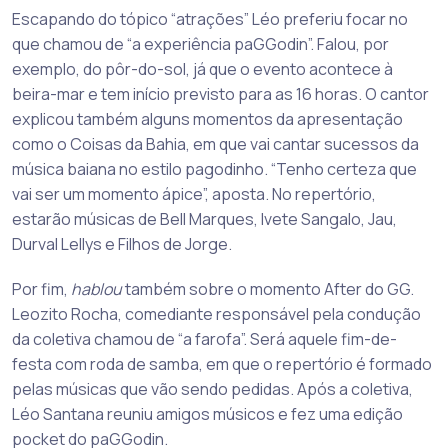
Escapando do tópico “atrações” Léo preferiu focar no
que chamou de “a experiência paGGodin”. Falou, por
exemplo, do pôr-do-sol, já que o evento acontece à
beira-mar e tem início previsto para as 16 horas. O cantor
explicou também alguns momentos da apresentação
como o Coisas da Bahia, em que vai cantar sucessos da
música baiana no estilo pagodinho. “Tenho certeza que
vai ser um momento ápice”, aposta. No repertório,
estarão músicas de Bell Marques, Ivete Sangalo, Jau,
Durval Lellys e Filhos de Jorge.
Por fim,
hablou
também sobre o momento After do GG.
Leozito Rocha, comediante responsável pela condução
da coletiva chamou de “a farofa”. Será aquele fim-de-
festa com roda de samba, em que o repertório é formado
pelas músicas que vão sendo pedidas. Após a coletiva,
Léo Santana reuniu amigos músicos e fez uma edição
pocket do paGGodin.