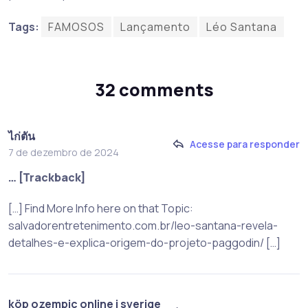
Tags:
FAMOSOS
Lançamento
Léo Santana
32 comments
ไก่ตัน
Acesse para responder
7 de dezembro de 2024
… [Trackback]
[…] Find More Info here on that Topic:
salvadorentretenimento.com.br/leo-santana-revela-
detalhes-e-explica-origem-do-projeto-paggodin/ […]
köp ozempic online i sverige