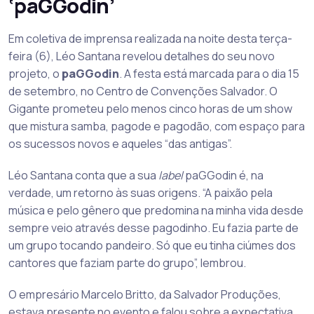
‘paGGodin’
Em coletiva de imprensa realizada na noite desta terça-
feira (6), Léo Santana revelou detalhes do seu novo
projeto, o
paGGodin
. A festa está marcada para o dia 15
de setembro, no Centro de Convenções Salvador. O
Gigante prometeu pelo menos cinco horas de um show
que mistura samba, pagode e pagodão, com espaço para
os sucessos novos e aqueles “das antigas”.
Léo Santana conta que a sua
label
paGGodin é, na
verdade, um retorno às suas origens. “A paixão pela
música e pelo gênero que predomina na minha vida desde
sempre veio através desse pagodinho. Eu fazia parte de
um grupo tocando pandeiro. Só que eu tinha ciúmes dos
cantores que faziam parte do grupo”, lembrou.
O empresário Marcelo Britto, da Salvador Produções,
estava presente no evento e falou sobre a expectativa