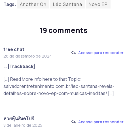
Tags:
Another On
Léo Santana
Novo EP
19 comments
free chat
Acesse para responder
26 de dezembro de 2024
… [Trackback]
[…] Read More Info here to that Topic:
salvadorentretenimento.com.br/leo-santana-revela-
detalhes-sobre-novo-ep-com-musicas-ineditas/ […]
หวยหุ้นสิงคโปร์
Acesse para responder
8 de janeiro de 2025