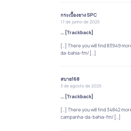
กระเบื้องยาง SPC
17 de junho de 2025
… [Trackback]
[…] There you will find 83949 mo
da-bahia-fm/ […]
สบาย168
3 de agosto de 2025
… [Trackback]
[…] There you will find 34842 mo
campanha-da-bahia-fm/ […]