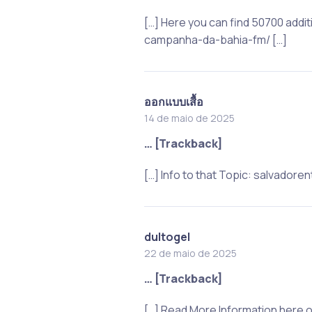
[…] Here you can find 50700 addit
campanha-da-bahia-fm/ […]
ออกแบบเสื้อ
14 de maio de 2025
… [Trackback]
[…] Info to that Topic: salvado
dultogel
22 de maio de 2025
… [Trackback]
[…] Read More Information here 