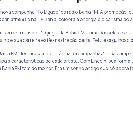
 nova campanha “Tô Ligado” da rádio Bahia FM. A promoção, que
bahiafm88) e na TV Bahia, celebra a energia e o carisma do ar
u seu entusiasmo: “O jingle da Bahia FM é uma daquelas expe
balho e sua carreira estão na direção certa. Feliz e orgulhoso
Bahia FM, destacou a importância da campanha: “Toda campanh
ais características de cada artista. Com Lincoln, sua forma 
e a Bahia FM tem de melhor. Era um sonho antigo que só agora fo