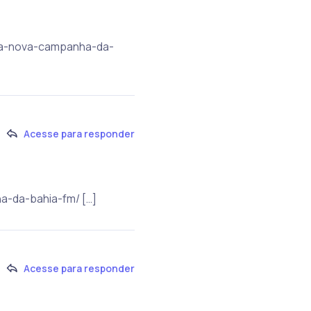
a-na-nova-campanha-da-
Acesse para responder
ha-da-bahia-fm/ […]
Acesse para responder