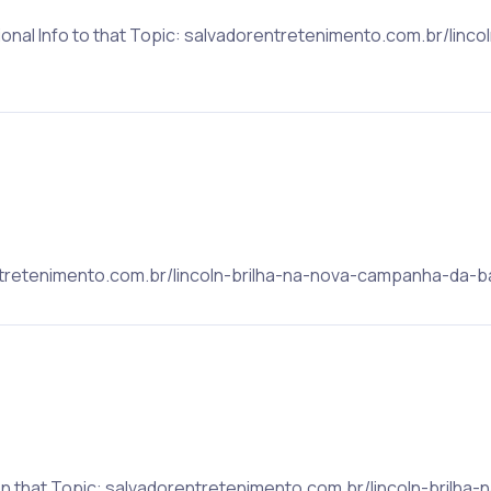
ional Info to that Topic: salvadorentretenimento.com.br/linco
rentretenimento.com.br/lincoln-brilha-na-nova-campanha-da-ba
on that Topic: salvadorentretenimento.com.br/lincoln-brilh