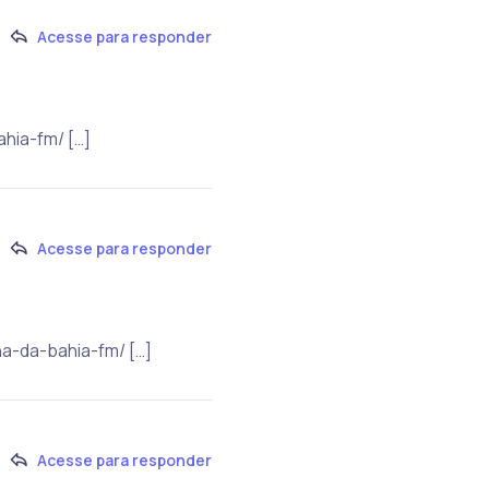
Acesse para responder
hia-fm/ […]
Acesse para responder
ha-da-bahia-fm/ […]
Acesse para responder