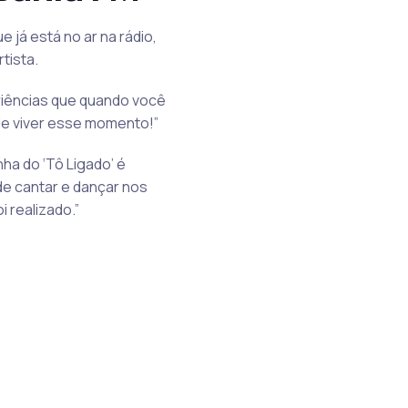
 já está no ar na rádio,
tista.
riências que quando você
 de viver esse momento!”
a do ‘Tô Ligado’ é
de cantar e dançar nos
i realizado.”