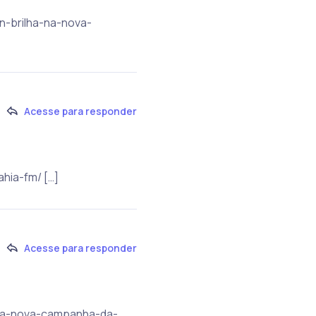
ln-brilha-na-nova-
Acesse para responder
hia-fm/ […]
Acesse para responder
a-na-nova-campanha-da-