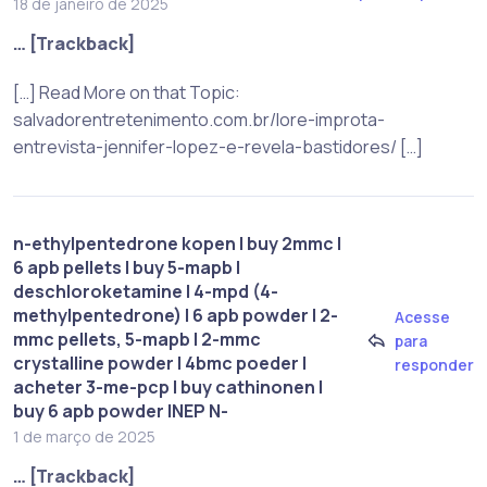
18 de janeiro de 2025
… [Trackback]
[…] Read More on that Topic:
salvadorentretenimento.com.br/lore-improta-
entrevista-jennifer-lopez-e-revela-bastidores/ […]
n-ethylpentedrone kopen | buy 2mmc |
6 apb pellets | buy 5-mapb |
deschloroketamine | 4-mpd (4-
methylpentedrone) | 6 apb powder | 2-
Acesse
mmc pellets, 5-mapb | 2-mmc
para
crystalline powder | 4bmc poeder |
responder
acheter 3-me-pcp | buy cathinonen |
buy 6 apb powder |NEP N-
1 de março de 2025
… [Trackback]