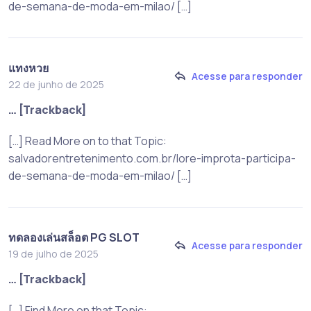
de-semana-de-moda-em-milao/ […]
แทงหวย
Acesse para responder
22 de junho de 2025
… [Trackback]
[…] Read More on to that Topic:
salvadorentretenimento.com.br/lore-improta-participa-
de-semana-de-moda-em-milao/ […]
ทดลองเล่นสล็อต PG SLOT
Acesse para responder
19 de julho de 2025
… [Trackback]
[…] Find More on that Topic: