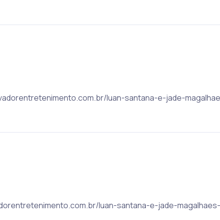
 salvadorentretenimento.com.br/luan-santana-e-jade-magalha
alvadorentretenimento.com.br/luan-santana-e-jade-magalhaes