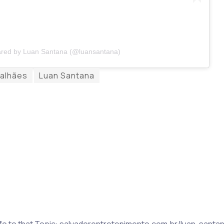
ared by Luan Santana (@luansantana)
alhães
Luan Santana
 Info to that Topic: salvadorentretenimento.com.br/luan-san