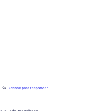
Acesse para responder
tana-e-jade-magalhaes-