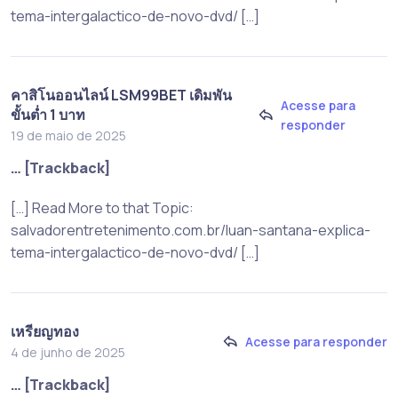
tema-intergalactico-de-novo-dvd/ […]
คาสิโนออนไลน์ LSM99BET เดิมพัน
Acesse para
ขั้นต่ำ 1 บาท
responder
19 de maio de 2025
… [Trackback]
[…] Read More to that Topic:
salvadorentretenimento.com.br/luan-santana-explica-
tema-intergalactico-de-novo-dvd/ […]
เหรียญทอง
Acesse para responder
4 de junho de 2025
… [Trackback]