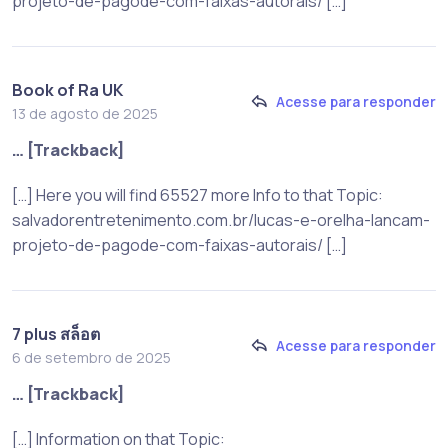
projeto-de-pagode-com-faixas-autorais/ […]
Book of Ra UK
Acesse para responder
13 de agosto de 2025
… [Trackback]
[…] Here you will find 65527 more Info to that Topic:
salvadorentretenimento.com.br/lucas-e-orelha-lancam-
projeto-de-pagode-com-faixas-autorais/ […]
7 plus สล็อต
Acesse para responder
6 de setembro de 2025
… [Trackback]
[…] Information on that Topic: