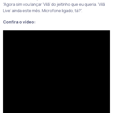
“Agora sim vou lançar ‘Vilã’ do jeitinho que eu queria. ‘Vilã
Live’ ainda este mês. Microfone ligado, tá?”.
Confira o vídeo: