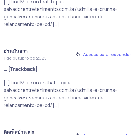
[…] Find More on that Topic:
salvadorentretenimento.com.br/ludmilla-e-brunna-
goncalves-sensualizam-em-dance-video-de-
relancamento-de-cd/ […]
อ่านมันฮวา
Acesse para responder
1 de outubro de 2025
… [Trackback]
[…] Find More on on that Topic:
salvadorentretenimento.com.br/ludmilla-e-brunna-
goncalves-sensualizam-em-dance-video-de-
relancamento-de-cd/ […]
ติดเน็ตบ้าน ais