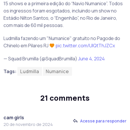
15 shows e a primeira edição do “Navio Numanice”. Todos
os ingressos foram esgotados, incluindo um show no
Estádio Nilton Santos, o “Engenhão”, no Rio de Janeiro,
com mais de 60 mil pessoas.
Ludmilla fazendo um "Numanice" gratuito no Pagode do
Chinelo em Pilares RJ
pic.twitter.com/UlQtThJZCx
— Squad Brumilla (@SquadBrumilla)
June 4, 2024
Tags:
Ludmilla
Numanice
21 comments
cam girls
Acesse para responder
20 de novembro de 2024