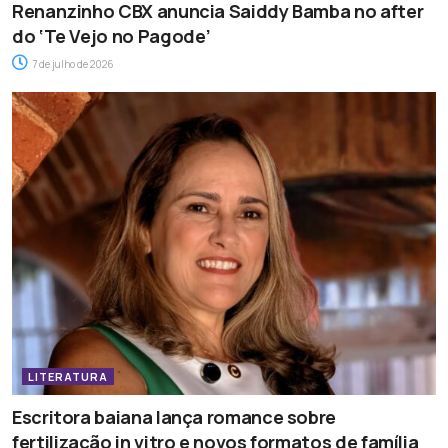
Renanzinho CBX anuncia Saiddy Bamba no after
do ‘Te Vejo no Pagode’
7 de julho de 2026
LITERATURA
Escritora baiana lança romance sobre
fertilização in vitro e novos formatos de família