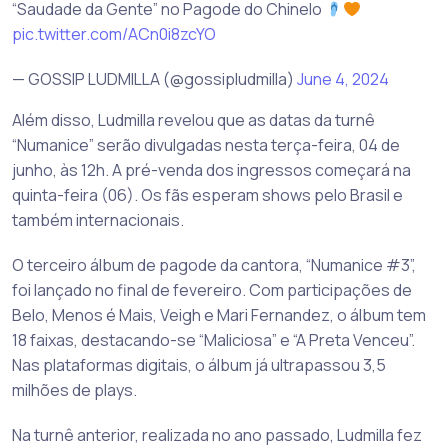
“Saudade da Gente” no Pagode do Chinelo
pic.twitter.com/ACn0i8zcYO
— GOSSIP LUDMILLA (@gossipludmilla)
June 4, 2024
Além disso, Ludmilla revelou que as datas da turnê
“Numanice” serão divulgadas nesta terça-feira, 04 de
junho, às 12h. A pré-venda dos ingressos começará na
quinta-feira (06). Os fãs esperam shows pelo Brasil e
também internacionais.
O terceiro álbum de pagode da cantora, “Numanice #3”,
foi lançado no final de fevereiro. Com participações de
Belo, Menos é Mais, Veigh e Mari Fernandez, o álbum tem
18 faixas, destacando-se “Maliciosa” e “A Preta Venceu”.
Nas plataformas digitais, o álbum já ultrapassou 3,5
milhões de plays.
Na turnê anterior, realizada no ano passado, Ludmilla fez