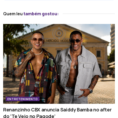
Quem leu
também gostou:
ENTRETENIMENTO
Renanzinho CBX anuncia Saiddy Bamba no after
do ‘Te Vejo no Pagode’