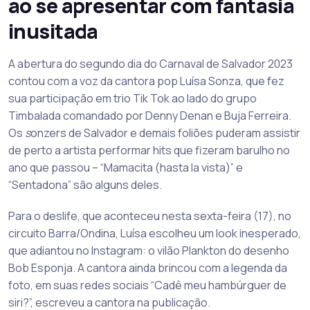
ao se apresentar com fantasia
inusitada
A abertura do segundo dia do Carnaval de Salvador 2023
contou com a voz da cantora pop Luísa Sonza, que fez
sua participação em trio Tik Tok ao lado do grupo
Timbalada comandado por Denny Denan e Buja Ferreira.
Os
s
onzers de Salvador e demais foliões puderam assistir
de perto a artista performar hits que fizeram barulho no
ano que passou – “Mamacita (hasta la vista)” e
“Sentadona” são alguns deles.
Para o deslife, que aconteceu nesta sexta-feira (17), no
circuito Barra/Ondina, Luísa escolheu um look inesperado,
que adiantou no Instagram: o vilão Plankton do desenho
Bob Esponja. A cantora ainda brincou com a legenda da
foto, em suas redes sociais “Cadê meu hambúrguer de
siri?”, escreveu a cantora na publicação.