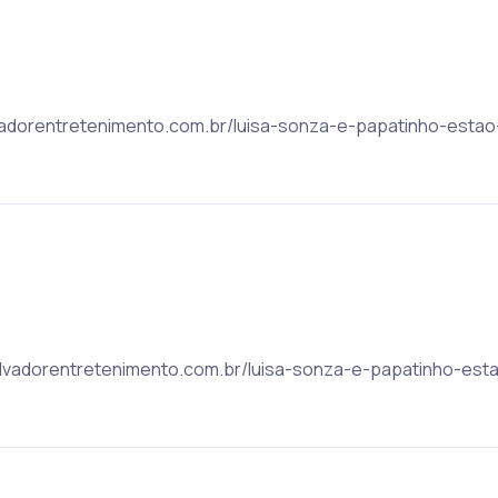
alvadorentretenimento.com.br/luisa-sonza-e-papatinho-estao
 salvadorentretenimento.com.br/luisa-sonza-e-papatinho-est