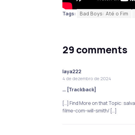
Tags:
Bad Boys: Até o Fim
29 comments
laya222
4 de dezembro de 2024
… [Trackback]
[…] Find More on that Topic: sa
filme-com-will-smith/ […]