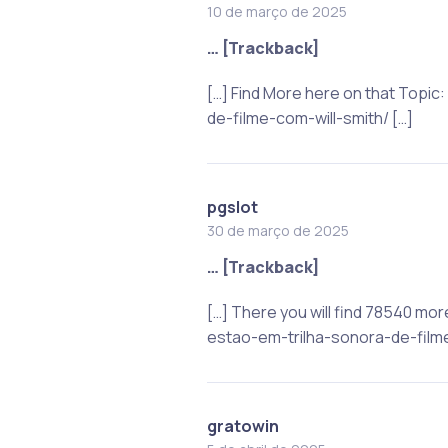
10 de março de 2025
… [Trackback]
[…] Find More here on that Topi
de-filme-com-will-smith/ […]
pgslot
30 de março de 2025
… [Trackback]
[…] There you will find 78540 m
estao-em-trilha-sonora-de-filme
gratowin