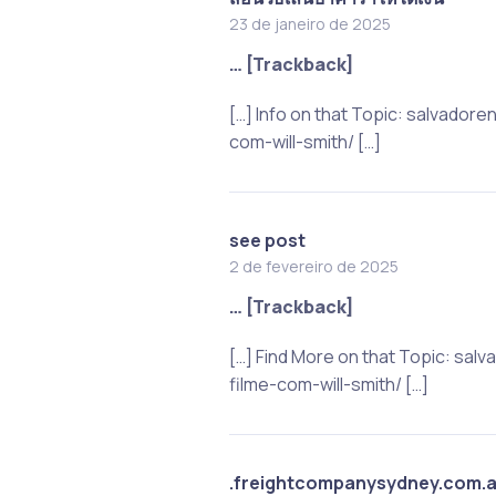
23 de janeiro de 2025
… [Trackback]
[…] Info on that Topic: salvado
com-will-smith/ […]
see post
2 de fevereiro de 2025
… [Trackback]
[…] Find More on that Topic: sa
filme-com-will-smith/ […]
.freightcompanysydney.com.a