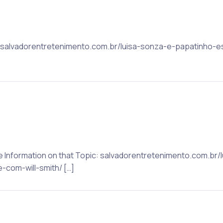
c: salvadorentretenimento.com.br/luisa-sonza-e-papatinho-e
ore Information on that Topic: salvadorentretenimento.com.br
-com-will-smith/ […]