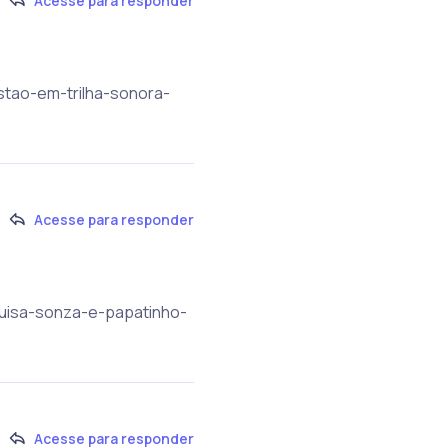
Acesse para responder
stao-em-trilha-sonora-
Acesse para responder
/luisa-sonza-e-papatinho-
Acesse para responder