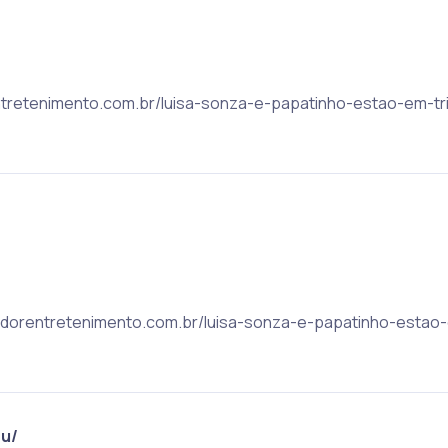
rentretenimento.com.br/luisa-sonza-e-papatinho-estao-em-tr
lvadorentretenimento.com.br/luisa-sonza-e-papatinho-estao
u/