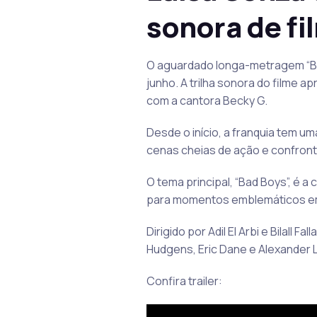
sonora de fi
O aguardado longa-metragem “Bad
junho. A trilha sonora do filme a
com a cantora Becky G.
Desde o início, a franquia tem u
cenas cheias de ação e confront
O tema principal, “Bad Boys”, é 
para momentos emblemáticos em 
Dirigido por Adil El Arbi e Bilal
Hudgens, Eric Dane e Alexander 
Confira trailer: