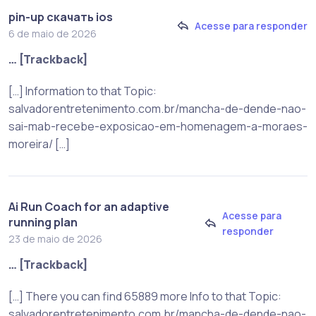
pin-up скачать ios
Acesse para responder
6 de maio de 2026
… [Trackback]
[…] Information to that Topic:
salvadorentretenimento.com.br/mancha-de-dende-nao-
sai-mab-recebe-exposicao-em-homenagem-a-moraes-
moreira/ […]
Ai Run Coach for an adaptive
Acesse para
running plan
responder
23 de maio de 2026
… [Trackback]
[…] There you can find 65889 more Info to that Topic:
salvadorentretenimento.com.br/mancha-de-dende-nao-