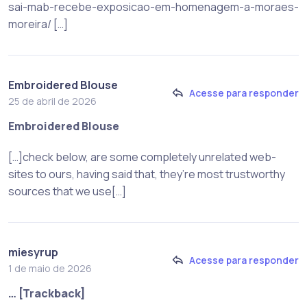
sai-mab-recebe-exposicao-em-homenagem-a-moraes-
moreira/ […]
Embroidered Blouse
Acesse para responder
25 de abril de 2026
Embroidered Blouse
[…]check below, are some completely unrelated web-
sites to ours, having said that, they’re most trustworthy
sources that we use[…]
miesyrup
Acesse para responder
1 de maio de 2026
… [Trackback]