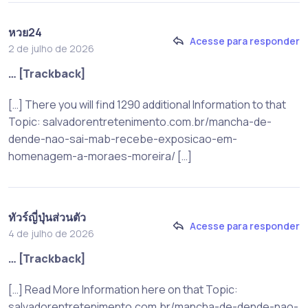
หวย24
Acesse para responder
2 de julho de 2026
… [Trackback]
[…] There you will find 1290 additional Information to that
Topic: salvadorentretenimento.com.br/mancha-de-
dende-nao-sai-mab-recebe-exposicao-em-
homenagem-a-moraes-moreira/ […]
ทัวร์ญี่ปุ่นส่วนตัว
Acesse para responder
4 de julho de 2026
… [Trackback]
[…] Read More Information here on that Topic:
salvadorentretenimento.com.br/mancha-de-dende-nao-