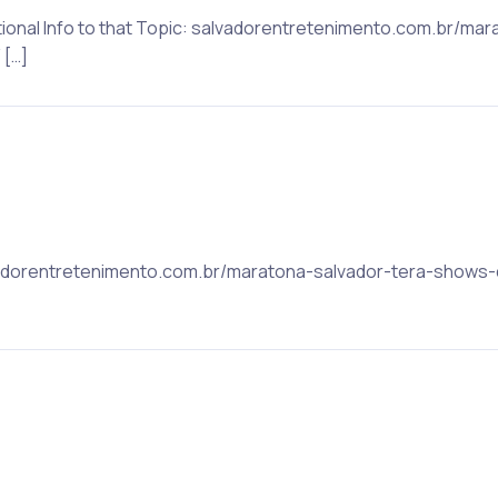
ditional Info to that Topic: salvadorentretenimento.com.br/ma
[…]
alvadorentretenimento.com.br/maratona-salvador-tera-show