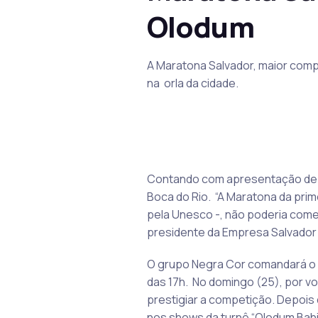
Olodum
A Maratona Salvador, maior compe
na orla da cidade.
Contando com apresentação de N
Boca do Rio. “A Maratona da prim
pela Unesco -, não poderia começ
presidente da Empresa Salvador T
O grupo Negra Cor comandará o p
das 17h. No domingo (25), por vol
prestigiar a competição. Depois
nos shows da turnê “Olodum Bahia