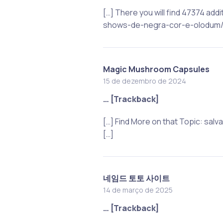
[…] There you will find 47374 ad
shows-de-negra-cor-e-olodum/ 
Magic Mushroom Capsules
15 de dezembro de 2024
… [Trackback]
[…] Find More on that Topic: s
[…]
네임드 토토 사이트
14 de março de 2025
… [Trackback]