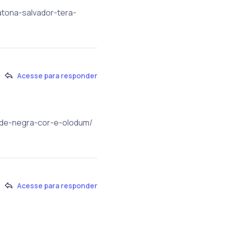
ratona-salvador-tera-
Acesse para responder
s-de-negra-cor-e-olodum/
Acesse para responder