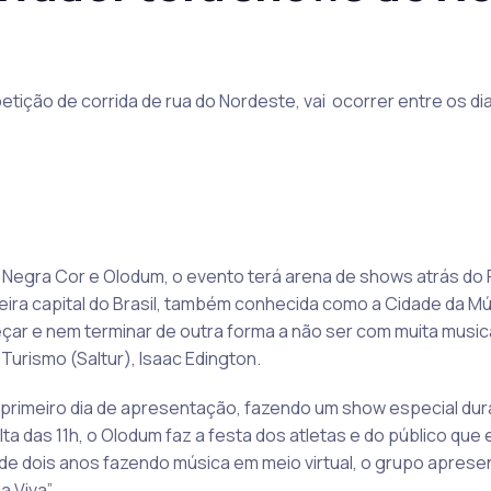
tição de corrida de rua do Nordeste, vai ocorrer entre os di
egra Cor e Olodum, o evento terá arena de shows atrás do 
eira capital do Brasil, também conhecida como a Cidade da Mú
ar e nem terminar de outra forma a não ser com muita musical
urismo (Saltur), Isaac Edington.
rimeiro dia de apresentação, fazendo um show especial duran
ta das 11h, o Olodum faz a festa dos atletas e do público que 
 de dois anos fazendo música em meio virtual, o grupo apre
 Viva”.