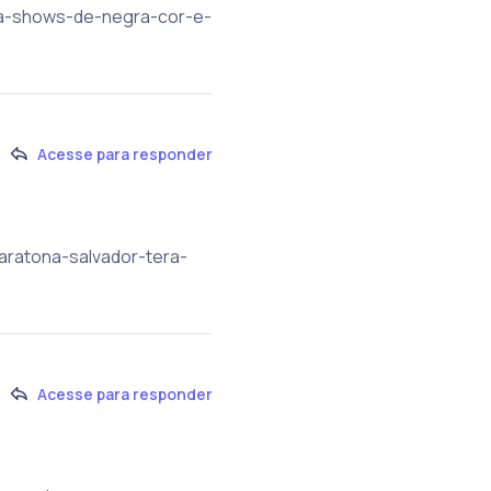
era-shows-de-negra-cor-e-
Acesse para responder
maratona-salvador-tera-
Acesse para responder