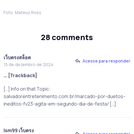
Foto: Mateus Ross
28 comments
เว็บตรงสล็อต
Acesse para responder
15 de dezembro de 2024
… [Trackback]
[…] Info on that Topic:
salvadorentretenimento.com.br/marcado-por-duetos-
ineditos-fv23-agita-em-segundo-dia-de-festa/ […]
lsm99 เว็บตรง
Acesse para responder