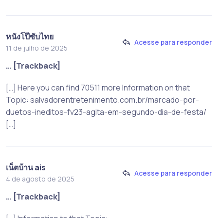
หนังโป๊ซับไทย
Acesse para responder
11 de julho de 2025
… [Trackback]
[…] Here you can find 70511 more Information on that
Topic: salvadorentretenimento.com.br/marcado-por-
duetos-ineditos-fv23-agita-em-segundo-dia-de-festa/
[…]
เน็ตบ้าน ais
Acesse para responder
4 de agosto de 2025
… [Trackback]