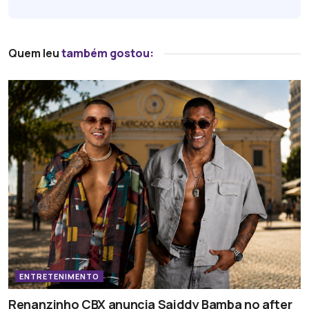
Quem leu
também gostou:
ENTRETENIMENTO
Renanzinho CBX anuncia Saiddy Bamba no after