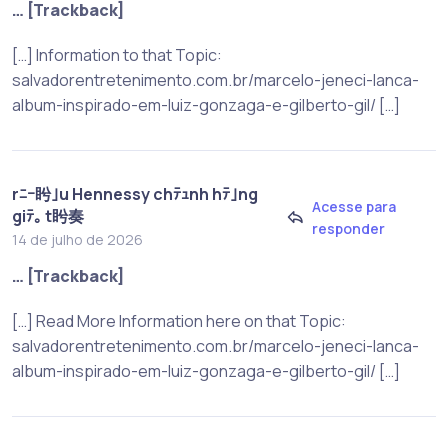
… [Trackback]
[…] Information to that Topic:
salvadorentretenimento.com.br/marcelo-jeneci-lanca-
album-inspirado-em-luiz-gonzaga-e-gilberto-gil/ […]
rﾆｰ盻｣u Hennessy chﾃｭnh hﾃ｣ng
Acesse para
giﾃ｡ t盻奏
responder
14 de julho de 2026
… [Trackback]
[…] Read More Information here on that Topic:
salvadorentretenimento.com.br/marcelo-jeneci-lanca-
album-inspirado-em-luiz-gonzaga-e-gilberto-gil/ […]